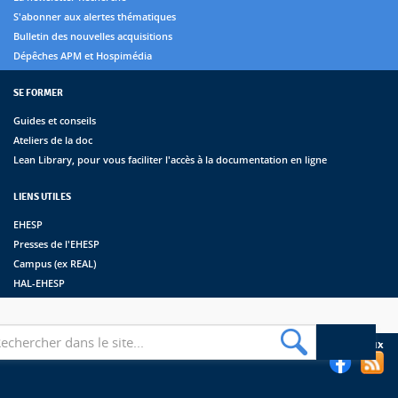
S'abonner aux alertes thématiques
Bulletin des nouvelles acquisitions
Dépêches APM et Hospimédia
SE FORMER
Guides et conseils
Ateliers de la doc
Lean Library, pour vous faciliter l'accès à la documentation en ligne
LIENS UTILES
EHESP
Presses de l'EHESP
Campus (ex REAL)
HAL-EHESP
erche
Suivez les bibliothèques de l'EHESP sur les réseaux sociaux