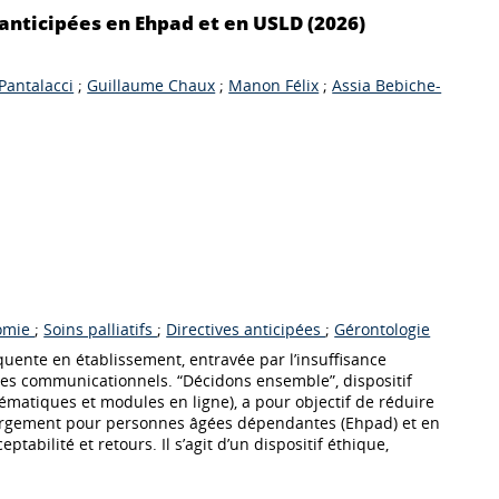
 anticipées en Ehpad et en USLD (2026)
Pantalacci
;
Guillaume Chaux
;
Manon Félix
;
Assia Bebiche-
omie
;
Soins palliatifs
;
Directives anticipées
;
Gérontologie
quente en établissement, entravée par l’insuffisance
acles communicationnels. “Décidons ensemble”, dispositif
ématiques et modules en ligne), a pour objectif de réduire
bergement pour personnes âgées dépendantes (Ehpad) et en
tabilité et retours. Il s’agit d’un dispositif éthique,