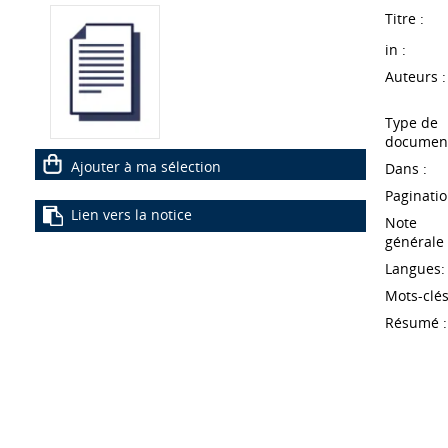
Titre :
in :
Auteurs :
Type de
document
Ajouter à ma sélection
Dans :
Paginatio
Lien vers la notice
Note
générale 
Langues:
Mots-clés
Résumé :