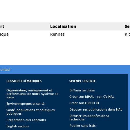
rt
Localisation
Se
dique
Rennes
Ki
ontact
DOSSIERS THÉMATIQUES
SCIENCE OUVERTE
Organisation, management et
Diffuser sa thèse
performance de notre système de
Créer son IdHAL - son CV HAL
soins
Créer son ORCID ID
Environnements et santé
Déposer ses publications dans HAL
Santé, populations et politiques
publiques
Diffuser les données de sa
recherche
Préparation aux concours
Publier sans frais
English section