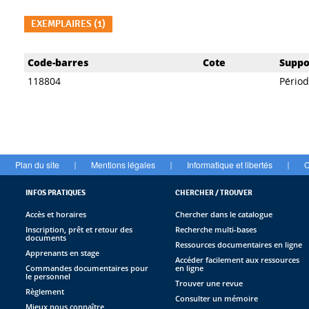
EXEMPLAIRES (1)
Liste des exemplaires
Code-barres
Cote
Suppo
118804
Pério
Plan du site
Mentions légales
Informatique et libertés
C
|
|
|
INFOS PRATIQUES
CHERCHER / TROUVER
Accès et horaires
Chercher dans le catalogue
Inscription, prêt et retour des
Recherche multi-bases
documents
Ressources documentaires en ligne
Apprenants en stage
Accéder facilement aux ressources
Commandes documentaires pour
en ligne
le personnel
Trouver une revue
Règlement
Consulter un mémoire
Mieux nous connaître