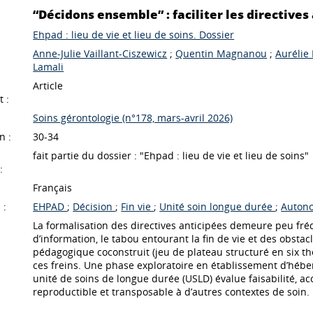
“Décidons ensemble” : faciliter les directives
Ehpad : lieu de vie et lieu de soins. Dossier
Anne-Julie Vaillant-Ciszewicz
;
Quentin Magnanou
;
Aurélie 
Lamali
Article
 :
Soins gérontologie (n°178, mars-avril 2026)
n :
30-34
fait partie du dossier : "Ehpad : lieu de vie et lieu de soins"
:
Français
 :
EHPAD
;
Décision
;
Fin vie
;
Unité soin longue durée
;
Auton
La formalisation des directives anticipées demeure peu fré
d’information, le tabou entourant la fin de vie et des obst
pédagogique coconstruit (jeu de plateau structuré en six th
ces freins. Une phase exploratoire en établissement d’hé
unité de soins de longue durée (USLD) évalue faisabilité, accep
reproductible et transposable à d’autres contextes de soin.