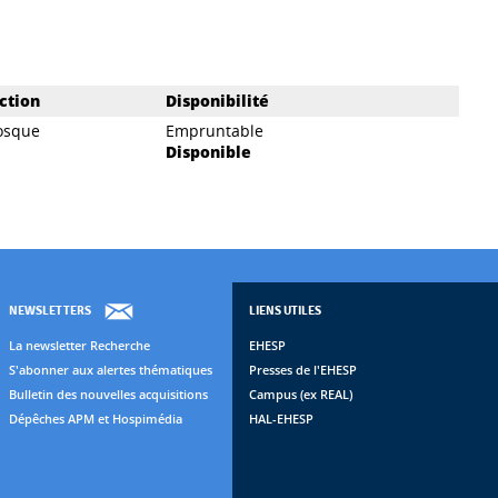
ction
Disponibilité
osque
Empruntable
Disponible
NEWSLETTERS
LIENS UTILES
La newsletter Recherche
EHESP
S'abonner aux alertes thématiques
Presses de l'EHESP
Bulletin des nouvelles acquisitions
Campus (ex REAL)
Dépêches APM et Hospimédia
HAL-EHESP