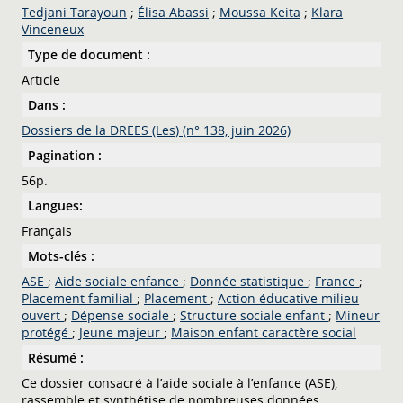
Tedjani Tarayoun
;
Élisa Abassi
;
Moussa Keita
;
Klara
Vinceneux
Type de document :
Article
Dans :
Dossiers de la DREES (Les) (n° 138, juin 2026)
Pagination :
56p.
Langues:
Français
Mots-clés :
ASE
;
Aide sociale enfance
;
Donnée statistique
;
France
;
Placement familial
;
Placement
;
Action éducative milieu
ouvert
;
Dépense sociale
;
Structure sociale enfant
;
Mineur
protégé
;
Jeune majeur
;
Maison enfant caractère social
Résumé :
Ce dossier consacré à l’aide sociale à l’enfance (ASE),
rassemble et synthétise de nombreuses données