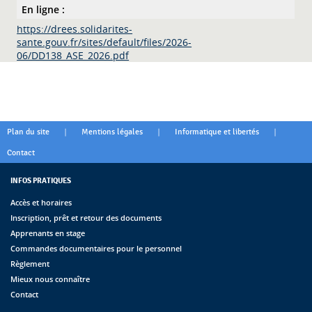
En ligne :
https://drees.solidarites-
sante.gouv.fr/sites/default/files/2026-
06/DD138_ASE_2026.pdf
|
|
|
Plan du site
Mentions légales
Informatique et libertés
Contact
INFOS PRATIQUES
Accès et horaires
Inscription, prêt et retour des documents
Apprenants en stage
Commandes documentaires pour le personnel
Règlement
Mieux nous connaître
Contact