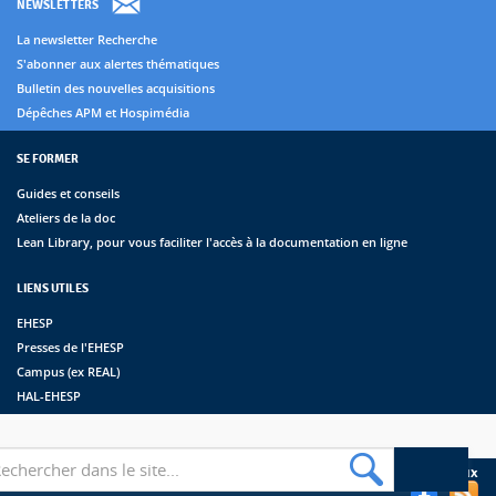
NEWSLETTERS
La newsletter Recherche
S'abonner aux alertes thématiques
Bulletin des nouvelles acquisitions
Dépêches APM et Hospimédia
SE FORMER
Guides et conseils
Ateliers de la doc
Lean Library, pour vous faciliter l'accès à la documentation en ligne
LIENS UTILES
EHESP
Presses de l'EHESP
Campus (ex REAL)
HAL-EHESP
erche
Suivez les bibliothèques de l'EHESP sur les réseaux sociaux