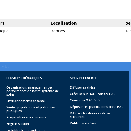
rt
Localisation
Se
dique
Rennes
Ki
ontact
DOSSIERS THÉMATIQUES
SCIENCE OUVERTE
Organisation, management et
Diffuser sa thèse
performance de notre système de
Créer son IdHAL - son CV HAL
soins
Créer son ORCID ID
Environnements et santé
Déposer ses publications dans HAL
Santé, populations et politiques
publiques
Diffuser les données de sa
recherche
Préparation aux concours
Publier sans frais
English section
La bibliothèque autrement