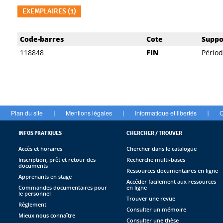
EXEMPLAIRES (1)
Liste des exemplaires
Code-barres
Cote
Suppo
118848
FIN
Pério
Plan du site
Mentions légales
Informatique et libertés
C
|
|
|
INFOS PRATIQUES
CHERCHER / TROUVER
Accès et horaires
Chercher dans le catalogue
Inscription, prêt et retour des
Recherche multi-bases
documents
Ressources documentaires en ligne
Apprenants en stage
Accéder facilement aux ressources
Commandes documentaires pour
en ligne
le personnel
Trouver une revue
Règlement
Consulter un mémoire
Mieux nous connaître
Consulter une thèse