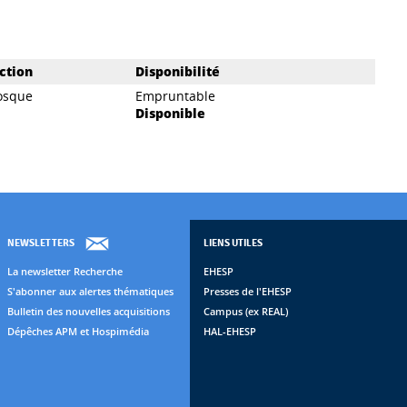
ction
Disponibilité
osque
Empruntable
Disponible
NEWSLETTERS
LIENS UTILES
La newsletter Recherche
EHESP
S'abonner aux alertes thématiques
Presses de l'EHESP
Bulletin des nouvelles acquisitions
Campus (ex REAL)
Dépêches APM et Hospimédia
HAL-EHESP