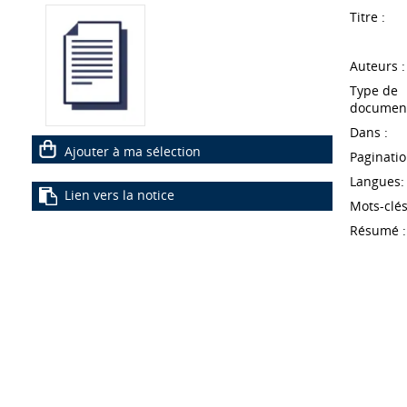
Titre :
Auteurs :
Type de
document
Dans :
Ajouter à ma sélection
Paginatio
Langues:
Lien vers la notice
Mots-clés
Résumé :