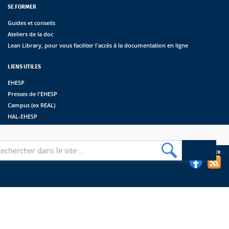
SE FORMER
Guides et conseils
Ateliers de la doc
Lean Library, pour vous faciliter l'accès à la documentation en ligne
LIENS UTILES
EHESP
Presses de l'EHESP
Campus (ex REAL)
HAL-EHESP
erche
Suivez les bibliothèques de l'EHESP sur les réseaux sociaux