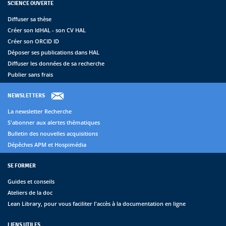
SCIENCE OUVERTE
Diffuser sa thèse
Créer son IdHAL - son CV HAL
Créer son ORCID ID
Déposer ses publications dans HAL
Diffuser les données de sa recherche
Publier sans frais
NEWSLETTERS
La newsletter Recherche
S'abonner aux alertes thématiques
Bulletin des nouvelles acquisitions
Dépêches APM et Hospimédia
SE FORMER
Guides et conseils
Ateliers de la doc
Lean Library, pour vous faciliter l'accès à la documentation en ligne
LIENS UTILES