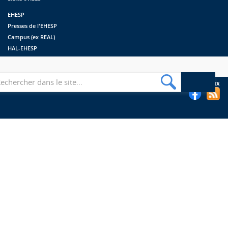
EHESP
Presses de l'EHESP
Campus (ex REAL)
HAL-EHESP
erche
Suivez les bibliothèques de l'EHESP sur les réseaux sociaux