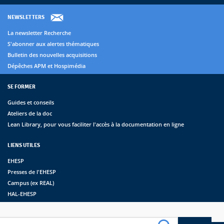
NEWSLETTERS
La newsletter Recherche
S'abonner aux alertes thématiques
Bulletin des nouvelles acquisitions
Dépêches APM et Hospimédia
SE FORMER
Guides et conseils
Ateliers de la doc
Lean Library, pour vous faciliter l'accès à la documentation en ligne
LIENS UTILES
EHESP
Presses de l'EHESP
Campus (ex REAL)
HAL-EHESP
erche