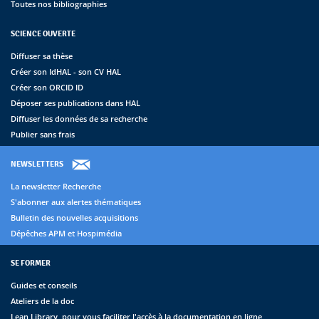
Toutes nos bibliographies
SCIENCE OUVERTE
Diffuser sa thèse
Créer son IdHAL - son CV HAL
Créer son ORCID ID
Déposer ses publications dans HAL
Diffuser les données de sa recherche
Publier sans frais
NEWSLETTERS
La newsletter Recherche
S'abonner aux alertes thématiques
Bulletin des nouvelles acquisitions
Dépêches APM et Hospimédia
SE FORMER
Guides et conseils
Ateliers de la doc
Lean Library, pour vous faciliter l'accès à la documentation en ligne