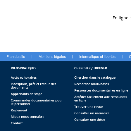
En ligne :
Plan du site
Mentions légales
Informatique et libertés
C
|
|
|
INFOS PRATIQUES
CHERCHER / TROUVER
Accès et horaires
Chercher dans le catalogue
Inscription, prêt et retour des
Recherche multi-bases
documents
Ressources documentaires en ligne
Apprenants en stage
Accéder facilement aux ressources
Commandes documentaires pour
en ligne
le personnel
Trouver une revue
Règlement
Consulter un mémoire
Mieux nous connaître
Consulter une thèse
Contact