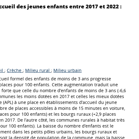
ccueil des jeunes enfants entre 2017 et 2022 :
eil
;
Crèche
;
Milieu rural
;
Milieu urbain
ccueil formel des enfants de moins de 3 ans progresse
 places pour 100 enfants. Cette augmentation traduit une
 forte que celle du nombre d’enfants de moins de 3 ans (-6,6
ommunes les moins dotées en 2017 et celles les mieux dotées
isée (APL) à une place en établissements d’accueil du jeune
mbre de places accessibles à moins de 15 minutes en voiture,
laces pour 100 enfants) et les bourgs ruraux (+2,9 places
 en 2017. De l’autre côté, les communes rurales à habitat très
pour 100 enfants). La baisse du nombre d’enfants est le
amment dans les petits pôles urbains, les bourgs ruraux et
e soit la densité de population de la commune, mais la baisse