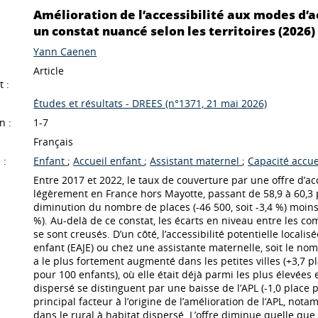
Amélioration de l’accessibilité aux modes d’a
un constat nuancé selon les territoires (2026)
Yann Caenen
Article
 :
Études et résultats - DREES (n°1371, 21 mai 2026)
n :
1-7
Français
 :
Enfant
;
Accueil enfant
;
Assistant maternel
;
Capacité accu
Entre 2017 et 2022, le taux de couverture par une offre d’a
légèrement en France hors Mayotte, passant de 58,9 à 60,3
diminution du nombre de places (-46 500, soit -3,4 %) moins
%). Au-delà de ce constat, les écarts en niveau entre les c
se sont creusés. D’un côté, l’accessibilité potentielle local
enfant (EAJE) ou chez une assistante maternelle, soit le no
a le plus fortement augmenté dans les petites villes (+3,7 p
pour 100 enfants), où elle était déjà parmi les plus élevées
dispersé se distinguent par une baisse de l’APL (-1,0 place 
principal facteur à l’origine de l’amélioration de l’APL, not
dans le rural à habitat dispersé. L’offre diminue quelle qu