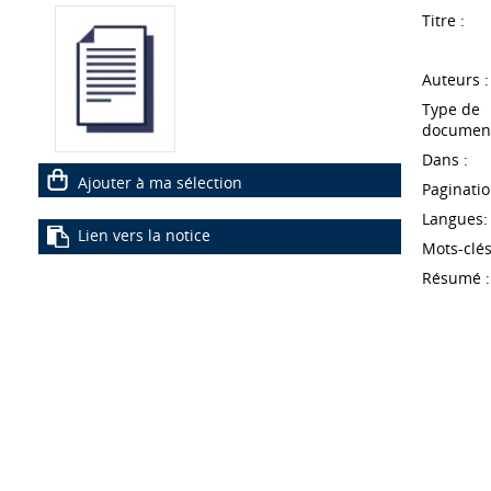
Titre :
Auteurs :
Type de
document
Dans :
Ajouter à ma sélection
Paginatio
Langues:
Lien vers la notice
Mots-clés
Résumé :