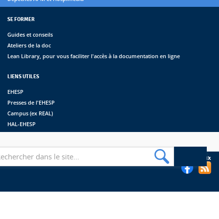
SE FORMER
Guides et conseils
Ateliers de la doc
Lean Library, pour vous faciliter l'accès à la documentation en ligne
LIENS UTILES
EHESP
Presses de l'EHESP
Campus (ex REAL)
HAL-EHESP
erche
Suivez les bibliothèques de l'EHESP sur les réseaux sociaux