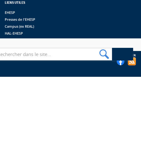
LIENS UTILES
EHESP
Presses de l'EHESP
Campus (ex REAL)
HAL-EHESP
erche
Suivez les bibliothèques de l'EHESP sur les réseaux sociaux