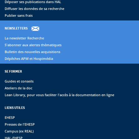
Déposer ses publications dans HAL
Diffuser les données de sa recherche
Publier sans frais
NEWSLETTERS
La newsletter Recherche
S'abonner aux alertes thématiques
Bulletin des nouvelles acquisitions
Dépêches APM et Hospimédia
SE FORMER
Guides et conseils
Ateliers de la doc
Lean Library, pour vous faciliter l'accès à la documentation en ligne
LIENS UTILES
EHESP
Presses de l'EHESP
Campus (ex REAL)
HAL-EHESP