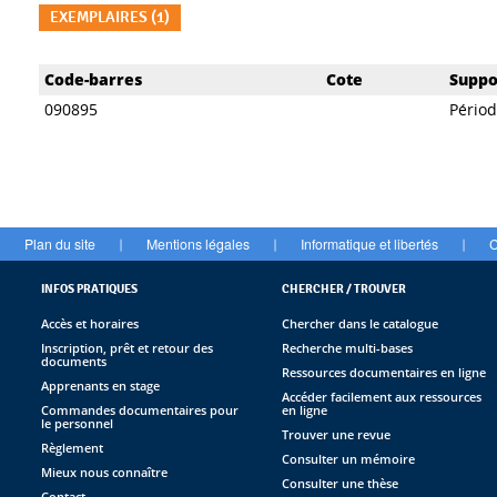
EXEMPLAIRES (1)
Liste des exemplaires
Code-barres
Cote
Suppo
090895
Pério
Plan du site
Mentions légales
Informatique et libertés
C
|
|
|
INFOS PRATIQUES
CHERCHER / TROUVER
Accès et horaires
Chercher dans le catalogue
Inscription, prêt et retour des
Recherche multi-bases
documents
Ressources documentaires en ligne
Apprenants en stage
Accéder facilement aux ressources
Commandes documentaires pour
en ligne
le personnel
Trouver une revue
Règlement
Consulter un mémoire
Mieux nous connaître
Consulter une thèse
Contact