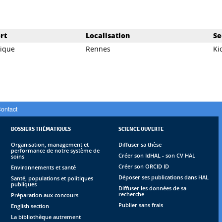
rt
Localisation
Se
dique
Rennes
Ki
ontact
DOSSIERS THÉMATIQUES
SCIENCE OUVERTE
Organisation, management et
Diffuser sa thèse
performance de notre système de
Créer son IdHAL - son CV HAL
soins
Créer son ORCID ID
Environnements et santé
Déposer ses publications dans HAL
Santé, populations et politiques
publiques
Diffuser les données de sa
recherche
Préparation aux concours
Publier sans frais
English section
La bibliothèque autrement