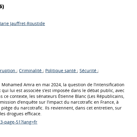
6)
arie Jauffret-Roustide
rruption
;
Criminalité
;
Politique santé
;
Sécurité
;
n de Mohamed Amra en mai 2024, la question de l’intensification
 qui lui est associée s’est imposée dans le débat public, avec
ns ce contexte, les sénateurs Étienne Blanc (Les Républicains,
ommission d’enquête sur l’impact du narcotrafic en France, à
u piège du narcotrafic. Ils reviennent, dans cet entretien, sur
des drogues efficace.
-3-page-51?lang=fr