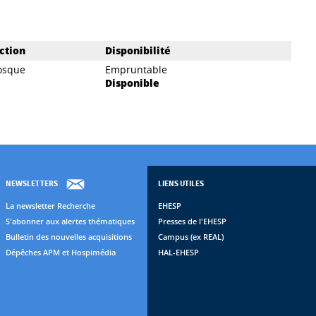
ction
Disponibilité
osque
Empruntable
Disponible
NEWSLETTERS
LIENS UTILES
La newsletter Recherche
EHESP
S'abonner aux alertes thématiques
Presses de l'EHESP
Bulletin des nouvelles acquisitions
Campus (ex REAL)
Dépêches APM et Hospimédia
HAL-EHESP