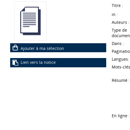
Titre :
in :
Auteurs :
Type de
document
Dans :
Ajouter à ma sélection
Paginatio
Langues:
Lien vers la notice
Mots-clés
Résumé :
En ligne :