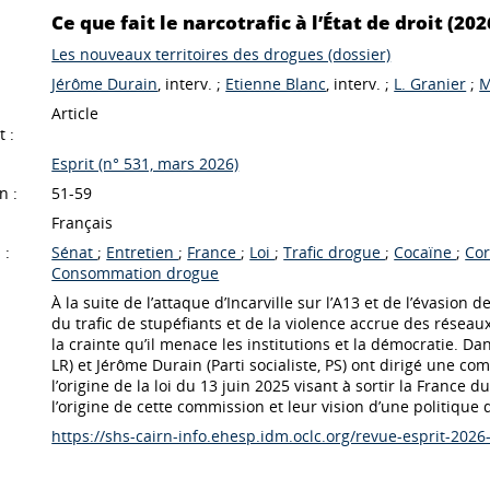
Ce que fait le narcotrafic à l’État de droit (202
Les nouveaux territoires des drogues (dossier)
Jérôme Durain
, interv. ;
Etienne Blanc
, interv. ;
L. Granier
;
M
Article
 :
Esprit (n° 531, mars 2026)
n :
51-59
Français
 :
Sénat
;
Entretien
;
France
;
Loi
;
Trafic drogue
;
Cocaïne
;
Co
Consommation drogue
À la suite de l’attaque d’Incarville sur l’A13 et de l’évasio
du trafic de stupéfiants et de la violence accrue des réseaux
la crainte qu’il menace les institutions et la démocratie. Da
LR) et Jérôme Durain (Parti socialiste, PS) ont dirigé une c
l’origine de la loi du 13 juin 2025 visant à sortir la France d
l’origine de cette commission et leur vision d’une politique 
https://shs-cairn-info.ehesp.idm.oclc.org/revue-esprit-2026