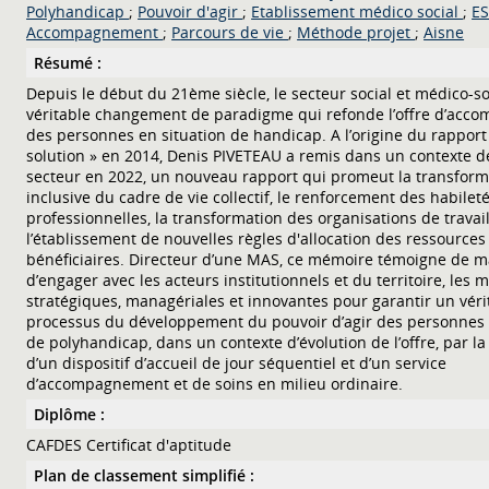
Polyhandicap
;
Pouvoir d'agir
;
Etablissement médico social
;
E
Accompagnement
;
Parcours de vie
;
Méthode projet
;
Aisne
Résumé :
Depuis le début du 21ème siècle, le secteur social et médico-soc
véritable changement de paradigme qui refonde l’offre d’ac
des personnes en situation de handicap. A l’origine du rapport
solution » en 2014, Denis PIVETEAU a remis dans un contexte d
secteur en 2022, un nouveau rapport qui promeut la transform
inclusive du cadre de vie collectif, le renforcement des habilet
professionnelles, la transformation des organisations de travail
l’établissement de nouvelles règles d'allocation des ressources
bénéficiaires. Directeur d’une MAS, ce mémoire témoigne de m
d’engager avec les acteurs institutionnels et du territoire, les 
stratégiques, managériales et innovantes pour garantir un véri
processus du développement du pouvoir d’agir des personnes 
de polyhandicap, dans un contexte d’évolution de l’offre, par la
d’un dispositif d’accueil de jour séquentiel et d’un service
d’accompagnement et de soins en milieu ordinaire.
Diplôme :
CAFDES Certificat d'aptitude
Plan de classement simplifié :