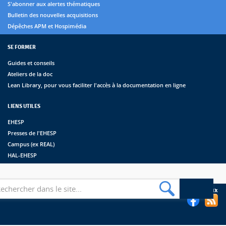
S'abonner aux alertes thématiques
Bulletin des nouvelles acquisitions
Dépêches APM et Hospimédia
SE FORMER
Guides et conseils
Ateliers de la doc
Lean Library, pour vous faciliter l'accès à la documentation en ligne
LIENS UTILES
EHESP
Presses de l'EHESP
Campus (ex REAL)
HAL-EHESP
erche
Suivez les bibliothèques de l'EHESP sur les réseaux sociaux