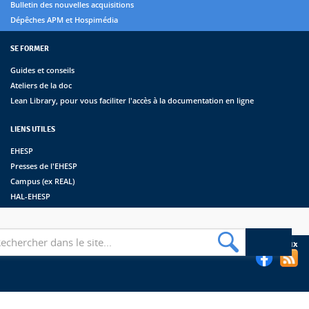
Bulletin des nouvelles acquisitions
Dépêches APM et Hospimédia
SE FORMER
Guides et conseils
Ateliers de la doc
Lean Library, pour vous faciliter l'accès à la documentation en ligne
LIENS UTILES
EHESP
Presses de l'EHESP
Campus (ex REAL)
HAL-EHESP
erche
Suivez les bibliothèques de l'EHESP sur les réseaux sociaux