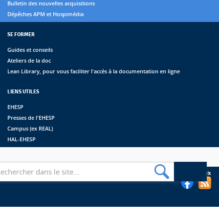
Bulletin des nouvelles acquisitions
Dépêches APM et Hospimédia
SE FORMER
Guides et conseils
Ateliers de la doc
Lean Library, pour vous faciliter l'accès à la documentation en ligne
LIENS UTILES
EHESP
Presses de l'EHESP
Campus (ex REAL)
HAL-EHESP
erche
Suivez les bibliothèques de l'EHESP sur les réseaux sociaux