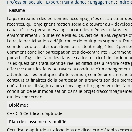
Profession sociale
;
Expert
;
Pair aidance
;
Engagement
;
Indre 
Résumé :
La participation des personnes accompagnées est au cœur de
récentes, qui enjoignent l’action sociale à œuvrer au « dévelo
capacités des personnes à agir pour elles-mêmes et dans leur
environnement ». Sur le Pôle Milieu Ouvert de la Sauvegarde d’
Loire, la participation a déjà trouvé de multiples supports. Pou
sein des équipes, des questions persistent malgré les réponse
Comment concilier participation et aide-contrainte ? Comment f
pouvoir d’agir des familles dans le cadre restrictif de l’ordonna
? Ces questions traduisent de réelles difficultés à rendre cette 
effective dans les faits. A travers la conduite d’un changement
attendu sur les pratiques d’intervention, ce mémoire cherche à
contours et finalités de la participation à travers son déploiem
opérationnel. Il s’agira alors d’envisager l’engagement des fa
condition de leur mobilisation dans le projet d’accompagnemen
qui les concernent.
Diplôme :
CAFDES Certificat d'aptitude
Plan de classement simplifié :
Certificat d'aptitude aux fonctions de directeur d'établissemen