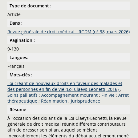
Type de document :
Article
Dans :
Revue générale de droit médical - RGDM (n° 98, mars 2026)
Pagination :
9-130
Langues:
Français
Mots-clés :
Loi créant de nouveaux droits en faveur des malades et
des personnes en fin de vie (Loi Claeys-Leonetti, 2016)
;
Soins palliatifs
;
Accompagnement mourant
;
Fin vie
;
Arrêt
thérapeutique
;
Réanimation
;
Jurisprudence
Résumé :
À l’occasion des dix ans de la Loi Claeys-Leonetti, la Revue
générale de droit médical réunit différents contributeurs
afin de dresser son bilan, auquel se mêlent
inexorablement les éléments du débat actuellement mené