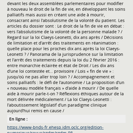
devant les deux assemblées parlementaires pour modifier
à nouveau le droit de la fin de vie, en développant les soins
palliatifs mais aussi en créant une aide à mourir,
consacrant ainsi l’absolutisme de la volonté du patient. Les
articles du dossier sont : Le droit de la fin de vie en débat :
vers l’absolutisme de la volonté de la personne malade ? /
Regard sur la loi Claeys-Leonetti, dix ans après / Décisions
de limitation et d’arrêt des traitements en réanimation :
quelle place pour les proches dix ans après la loi Claeys-
Leonetti ? / Panorama de la jurisprudence sur la limitation
et l’arrêt des traitements depuis la loi du 2 février 2016 :
entre monarchie éclairée et état de Droit / Les dix ans
d’une loi contestée et… provisoire / Lois « fin de vie » :
jusqu’où ne pas aller trop loin ? / Accompagnement et
soins palliatifs : le défi de l’autonomie / La proposition d’un
« nouveau modèle français » d’aide à mourir / De quelle
aide à mourir parle-t-on ? Réflexions éthiques autour de la
mort délivrée médicalement / La loi Claeys-Leonetti :
l’aboutissement législatif d’un paradigme clinique
aujourd’hui remis en cause /
En ligne :
https://www-bnds-fr.ehesp.idm.oclc.org/edition-
numerique/revue/rgdm/rgdm-98