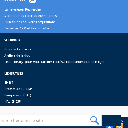
NEWSLETTERS
La newsletter Recherche
S'abonner aux alertes thématiques
Bulletin des nouvelles acquisitions
Dépêches APM et Hospimédia
SE FORMER
Guides et conseils
Ateliers de la doc
Lean Library, pour vous faciliter l'accès à la documentation en ligne
LIENS UTILES
EHESP
Presses de l'EHESP
Campus (ex REAL)
HAL-EHESP
erche
Suivez les bibliothèques de l'EHESP sur les réseaux sociaux