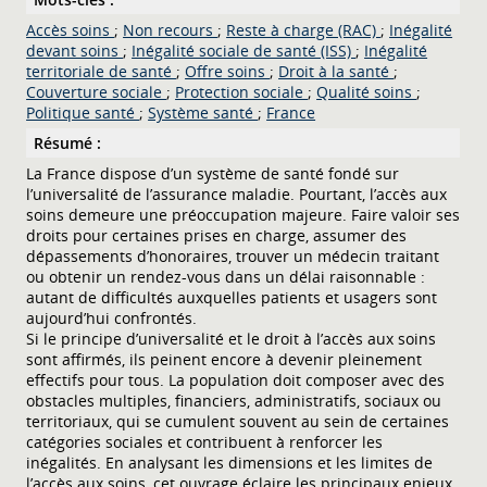
Accès soins
;
Non recours
;
Reste à charge (RAC)
;
Inégalité
devant soins
;
Inégalité sociale de santé (ISS)
;
Inégalité
territoriale de santé
;
Offre soins
;
Droit à la santé
;
Couverture sociale
;
Protection sociale
;
Qualité soins
;
Politique santé
;
Système santé
;
France
Résumé :
La France dispose d’un système de santé fondé sur
l’universalité de l’assurance maladie. Pourtant, l’accès aux
soins demeure une préoccupation majeure. Faire valoir ses
droits pour certaines prises en charge, assumer des
dépassements d’honoraires, trouver un médecin traitant
ou obtenir un rendez-vous dans un délai raisonnable :
autant de difficultés auxquelles patients et usagers sont
aujourd’hui confrontés.
Si le principe d’universalité et le droit à l’accès aux soins
sont affirmés, ils peinent encore à devenir pleinement
effectifs pour tous. La population doit composer avec des
obstacles multiples, financiers, administratifs, sociaux ou
territoriaux, qui se cumulent souvent au sein de certaines
catégories sociales et contribuent à renforcer les
inégalités. En analysant les dimensions et les limites de
l’accès aux soins, cet ouvrage éclaire les principaux enjeux