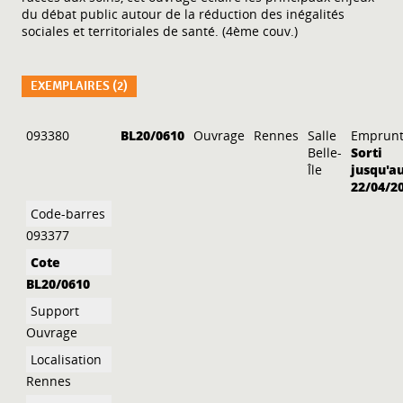
du débat public autour de la réduction des inégalités
sociales et territoriales de santé. (4ème couv.)
EXEMPLAIRES (2)
Liste des exemplaires
093380
BL20/0610
Ouvrage
Rennes
Salle
Emprunt
Belle-
Sorti
Île
jusqu'a
22/04/2
093377
BL20/0610
Ouvrage
Rennes