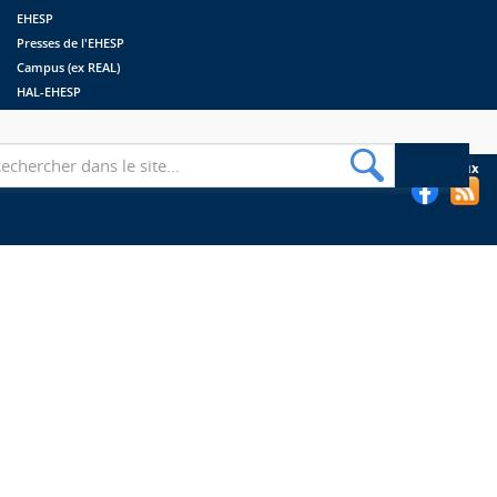
EHESP
Presses de l'EHESP
Campus (ex REAL)
HAL-EHESP
erche
Suivez les bibliothèques de l'EHESP sur les réseaux sociaux