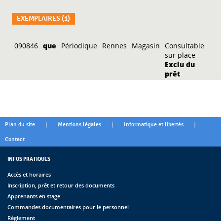
EXEMPLAIRES (1)
Liste des exemplaires
090846
que
Périodique
Rennes
Magasin
Consultable
sur place
Exclu du
prêt
|
|
|
Plan du site
Mentions légales
Informatique et libertés
Contact
INFOS PRATIQUES
Accès et horaires
Inscription, prêt et retour des documents
Apprenants en stage
Commandes documentaires pour le personnel
Règlement