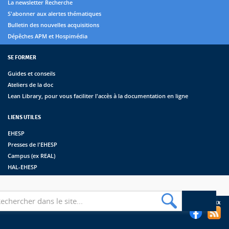
La newsletter Recherche
S'abonner aux alertes thématiques
Bulletin des nouvelles acquisitions
Dépêches APM et Hospimédia
SE FORMER
Guides et conseils
Ateliers de la doc
Lean Library, pour vous faciliter l'accès à la documentation en ligne
LIENS UTILES
EHESP
Presses de l'EHESP
Campus (ex REAL)
HAL-EHESP
erche
Suivez les bibliothèques de l'EHESP sur les réseaux sociaux