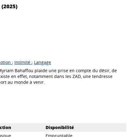
 (2025)
otion
;
Intimité
;
Langage
 Myriam Bahaffou plaide une prise en compte du désir, de
 existe en effet, notamment dans les ZAD, une tendresse
port au monde à venir.
ction
Disponibilité
osque
Empruntable