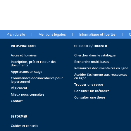
Plan du site
Mentions légales
Informatique et libertés
C
|
|
|
INFOS PRATIQUES
CHERCHER / TROUVER
Accès et horaires
Chercher dans le catalogue
Inscription, prêt et retour des
Recherche multi-bases
documents
Ressources documentaires en ligne
Apprenants en stage
Accéder facilement aux ressources
Commandes documentaires pour
en ligne
le personnel
Trouver une revue
Règlement
Consulter un mémoire
Mieux nous connaître
Consulter une thèse
Contact
SE FORMER
Guides et conseils