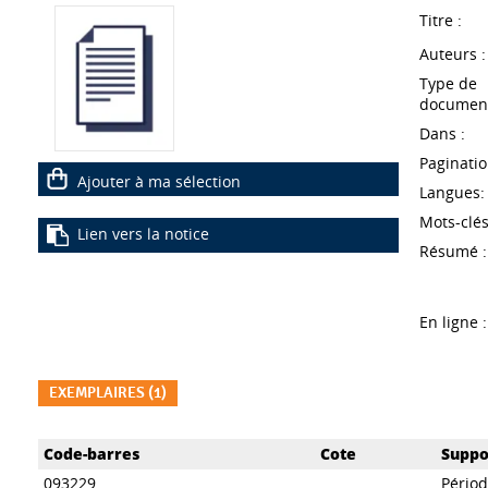
Titre :
Auteurs :
Type de
document
Dans :
Paginatio
Ajouter à ma sélection
Langues:
Mots-clés
Lien vers la notice
Résumé :
En ligne :
EXEMPLAIRES (1)
Liste des exemplaires
Code-barres
Cote
Suppo
093229
Pério