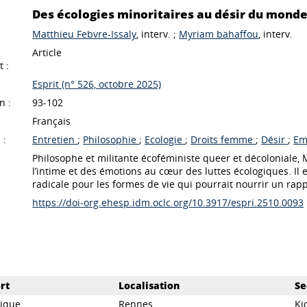
Des écologies minoritaires au désir du monde
Matthieu Febvre-Issaly
, interv. ;
Myriam bahaffou
, interv.
Article
 :
Esprit (n° 526, octobre 2025)
n :
93-102
Français
 :
Entretien
;
Philosophie
;
Ecologie
;
Droits femme
;
Désir
;
Em
Philosophe et militante écoféministe queer et décoloniale,
l’intime et des émotions au cœur des luttes écologiques. Il
radicale pour les formes de vie qui pourrait nourrir un rap
https://doi-org.ehesp.idm.oclc.org/10.3917/espri.2510.0093
rt
Localisation
Se
dique
Rennes
Ki