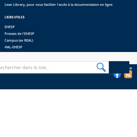
Lean Library, pour vous faciliter l'accès à la documentation en ligne
LIENS UTILES
EHESP
Presses de l'EHESP
Campus (ex REAL)
HAL-EHESP
erche
Suivez les bibliothèques de l'EHESP sur les réseaux sociaux