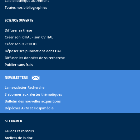
La bibliothèque autrement
Toutes nos bibliographies
SCIENCE OUVERTE
Diffuser sa thèse
Créer son IdHAL - son CV HAL
Créer son ORCID ID
Déposer ses publications dans HAL
Diffuser les données de sa recherche
Publier sans frais
NEWSLETTERS
La newsletter Recherche
S'abonner aux alertes thématiques
Bulletin des nouvelles acquisitions
Dépêches APM et Hospimédia
SE FORMER
Guides et conseils
Ateliers de la doc