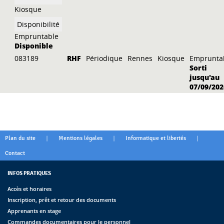
Kiosque
Empruntable
Disponible
083189
RHF
Périodique
Rennes
Kiosque
Emprunta
Sorti
jusqu'au
07/09/202
|
|
|
Plan du site
Mentions légales
Informatique et libertés
Contact
INFOS PRATIQUES
Accès et horaires
Inscription, prêt et retour des documents
Apprenants en stage
Commandes documentaires pour le personnel