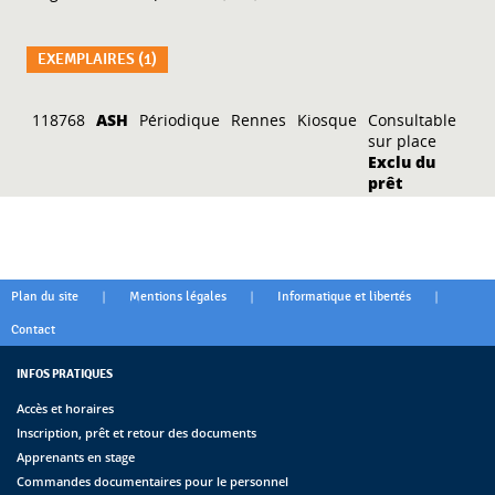
EXEMPLAIRES (1)
Liste des exemplaires
118768
ASH
Périodique
Rennes
Kiosque
Consultable
sur place
Exclu du
prêt
|
|
|
Plan du site
Mentions légales
Informatique et libertés
Contact
INFOS PRATIQUES
Accès et horaires
Inscription, prêt et retour des documents
Apprenants en stage
Commandes documentaires pour le personnel