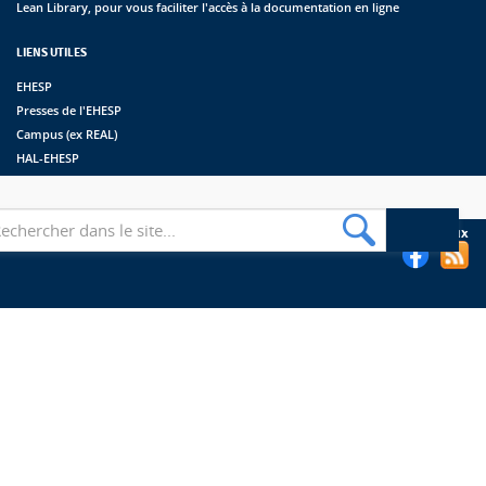
Lean Library, pour vous faciliter l'accès à la documentation en ligne
LIENS UTILES
EHESP
Presses de l'EHESP
Campus (ex REAL)
HAL-EHESP
erche
Suivez les bibliothèques de l'EHESP sur les réseaux sociaux