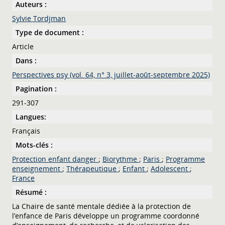
Auteurs :
Sylvie Tordjman
Type de document :
Article
Dans :
Perspectives psy (vol. 64, n° 3, juillet-août-septembre 2025)
Pagination :
291-307
Langues:
Français
Mots-clés :
Protection enfant danger
;
Biorythme
;
Paris
;
Programme
enseignement
;
Thérapeutique
;
Enfant
;
Adolescent
;
France
Résumé :
La Chaire de santé mentale dédiée à la protection de
l’enfance de Paris développe un programme coordonné