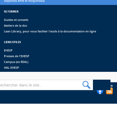
Dépêches APM et Hospimédia
SE FORMER
Guides et conseils
Ateliers de la doc
Lean Library, pour vous faciliter l'accès à la documentation en ligne
LIENS UTILES
EHESP
Presses de l'EHESP
Campus (ex REAL)
HAL-EHESP
erche
Suivez les bibliothèques de l'EHESP sur les réseaux sociaux