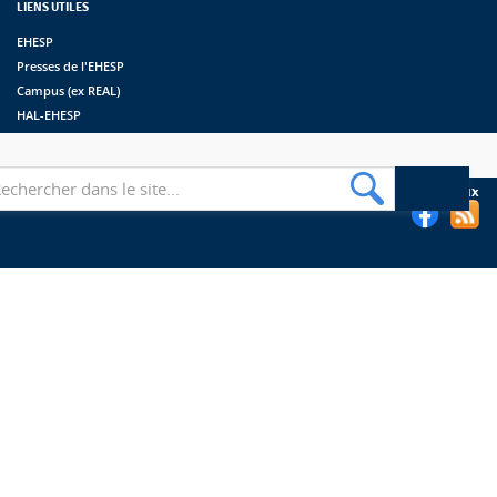
LIENS UTILES
EHESP
Presses de l'EHESP
Campus (ex REAL)
HAL-EHESP
erche
Suivez les bibliothèques de l'EHESP sur les réseaux sociaux