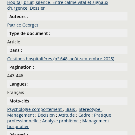
Hôpital, bruit, silence. Entre calme vital et signaux
d'urgence. Dossier
Auteurs :
Patrice Georget
Type de document :
Article
Dans :
Gestions hospitalières (n° 648, août-septembre 2025)
Pagination :
443-446
Langues:
Français
Mots-clés :
Psychologie comportement
;
Biais
;
Stéréotype
;
Management
;
Décision
;
Attitude
;
Cadre
;
Pratique
professionnelle
;
Analyse problème
;
Management
hospitalier
Résumé :