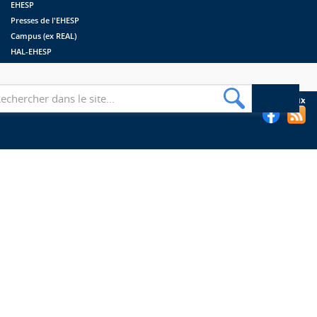
EHESP
Presses de l'EHESP
Campus (ex REAL)
HAL-EHESP
erche
Suivez les bibliothèques de l'EHESP sur les réseaux sociaux