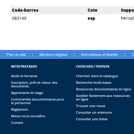
Liste des exemplaires
Code-barres
Cote
Suppo
083149
esp
Périod
Plan du site
Mentions légales
Informatique et libertés
C
|
|
|
INFOS PRATIQUES
CHERCHER / TROUVER
Accès et horaires
Chercher dans le catalogue
Inscription, prêt et retour des
Recherche multi-bases
documents
Ressources documentaires en ligne
Apprenants en stage
Accéder facilement aux ressources
Commandes documentaires pour
en ligne
le personnel
Trouver une revue
Règlement
Consulter un mémoire
Mieux nous connaître
Consulter une thèse
Contact