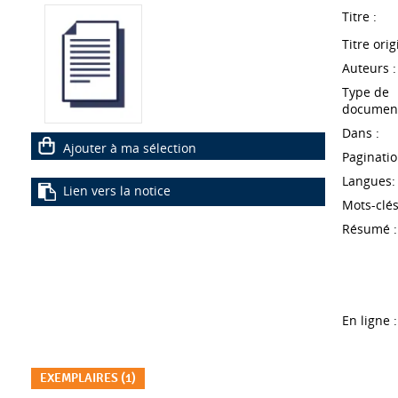
Titre :
Titre orig
Auteurs :
Type de
document
Dans :
Ajouter à ma sélection
Paginatio
Langues:
Lien vers la notice
Mots-clés
Résumé :
En ligne :
EXEMPLAIRES (1)