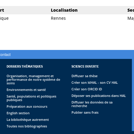
rt
Localisation
Se
ique
Rennes
Ma
ontact
DOSSIERS THÉMATIQUES
SCIENCE OUVERTE
Organisation, management et
Diffuser sa thèse
performance de notre système de
Créer son IdHAL - son CV HAL
soins
Créer son ORCID ID
Environnements et santé
Déposer ses publications dans HAL
Santé, populations et politiques
publiques
Diffuser les données de sa
recherche
Préparation aux concours
Publier sans frais
English section
La bibliothèque autrement
Toutes nos bibliographies