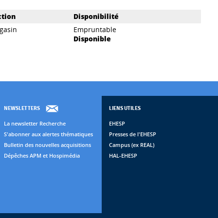
ction
Disponibilité
gasin
Empruntable
Disponible
NEWSLETTERS
LIENS UTILES
La newsletter Recherche
EHESP
S'abonner aux alertes thématiques
Presses de l'EHESP
Bulletin des nouvelles acquisitions
Campus (ex REAL)
Dépêches APM et Hospimédia
HAL-EHESP