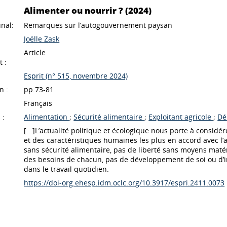
Alimenter ou nourrir ? (2024)
inal:
Remarques sur l’autogouvernement paysan
Joëlle Zask
Article
 :
Esprit (n° 515, novembre 2024)
n :
pp.73-81
Français
 :
Alimentation
;
Sécurité alimentaire
;
Exploitant agricole
;
Dé
[...]L’actualité politique et écologique nous porte à consid
et des caractéristiques humaines les plus en accord avec 
sans sécurité alimentaire, pas de liberté sans moyens matér
des besoins de chacun, pas de développement de soi ou d’
dans le travail quotidien.
https://doi-org.ehesp.idm.oclc.org/10.3917/espri.2411.0073