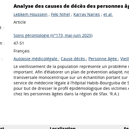
Analyse des causes de décès des personnes âg
Lebkem Houssein
;
Feki Nihel
;
Karray Narjes
;
et al.
Article
 :
Soins gérontologie (n°173, mai-juin 2025)
n :
47-51
Français
 :
Autopsie médicolégale
;
Cause décès
;
Personne âgée
;
Viei
Le vieillissement de la population représente un problème 
important. Afin d’élaborer un plan de prévention adapté, n
transversale monocentrique sur un échantillon portant sur 
service de médecine légale à l’hôpital Habib-Bourguiba de S
pour but de dresser le profil épidémiologique des victimes
chez les personnes âgées dans la région de Sfax. 'R.A.)
rt
Localisation
Se