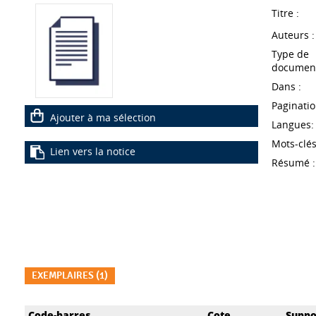
Titre :
Auteurs :
Type de
document
Dans :
Paginatio
Ajouter à ma sélection
Langues:
Mots-clés
Lien vers la notice
Résumé :
EXEMPLAIRES (1)
Liste des exemplaires
Code-barres
Cote
Suppo