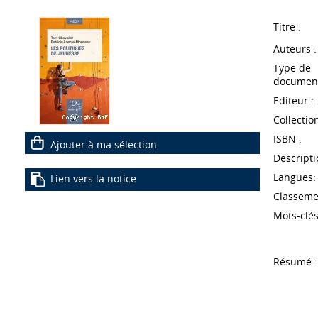
Titre :
Auteurs :
Type de
document
Editeur :
Collection
ISBN :
Ajouter à ma sélection
Descripti
Langues:
Lien vers la notice
Classeme
Mots-clés
Résumé :