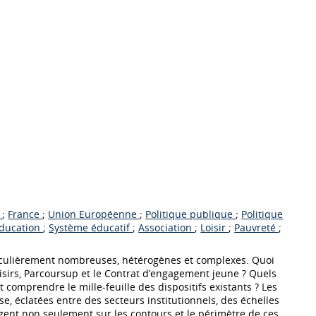
e
;
France
;
Union Européenne
;
Politique publique
;
Politique
ducation
;
Système éducatif
;
Association
;
Loisir
;
Pauvreté
;
rticulièrement nombreuses, hétérogènes et complexes. Quoi
oisirs, Parcoursup et le Contrat d’engagement jeune ? Quels
 comprendre le mille-feuille des dispositifs existants ? Les
e, éclatées entre des secteurs institutionnels, des échelles
rrogent non seulement sur les contours et le périmètre de ces