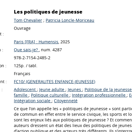
Les politiques de jeunesse
Tom Chevalier
;
Patricia Loncle-Moriceau
Ouvrage
 :
Paris [FRA] : Humensis
, 2025
 :
Que sais-je?
, num. 4287
978-2-7154-2485-2
on :
125p. / tabl.
Français
nt :
FC10/ (GENERALITES ENFANCE-JEUNESSE)
 :
Adolescent
;
Jeune adulte
;
Jeunes
;
Politique de la jeuness
famille
;
Politique culturelle
;
Intégration professionnelle
;
E
Intégration sociale
;
Citoyenneté
Ce que l’on appelle les « politiques de jeunesse » sont pa
de commun en effet entre le service civique, les sports et l
sont les enjeux liés aux politiques de jeunesse ? Et comment
auteurs dressent un état des lieux des politiques de jeuness
d’action publique et des acteurs très différents. Ils s’inte