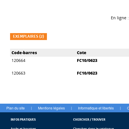
En ligne :
EXEMPLAIRES (2)
Liste des exemplaires
Code-barres
Cote
120664
FC10/0623
120663
FC10/0623
Plan du site
Mentions légales
Informatique et libertés
C
|
|
|
INFOS PRATIQUES
CHERCHER / TROUVER
Accès et horaires
Chercher dans le catalogue