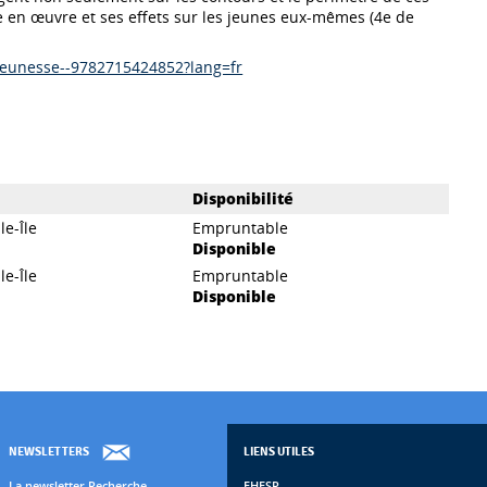
se en œuvre et ses effets sur les jeunes eux-mêmes (4e de
e-jeunesse--9782715424852?lang=fr
Disponibilité
le-Île
Empruntable
Disponible
le-Île
Empruntable
Disponible
NEWSLETTERS
LIENS UTILES
La newsletter Recherche
EHESP