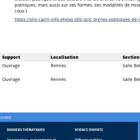
politiques, mais aussi sur ses formes, ses modalités de mi
couv.)
https://shs-cairn-info.ehesp.idm.oclc.org/les-politiques-d
Support
Localisation
Section
Ouvrage
Rennes
Salle Bel
Ouvrage
Rennes
Salle Bel
ontact
DOSSIERS THÉMATIQUES
SCIENCE OUVERTE
Organisation, management et
Diffuser sa thèse