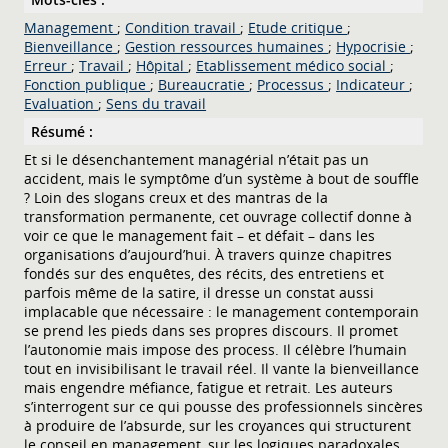
Management
;
Condition travail
;
Etude critique
;
Bienveillance
;
Gestion ressources humaines
;
Hypocrisie
;
Erreur
;
Travail
;
Hôpital
;
Etablissement médico social
;
Fonction publique
;
Bureaucratie
;
Processus
;
Indicateur
;
Evaluation
;
Sens du travail
Résumé :
Et si le désenchantement managérial n’était pas un
accident, mais le symptôme d’un système à bout de souffle
? Loin des slogans creux et des mantras de la
transformation permanente, cet ouvrage collectif donne à
voir ce que le management fait – et défait – dans les
organisations d’aujourd’hui. À travers quinze chapitres
fondés sur des enquêtes, des récits, des entretiens et
parfois même de la satire, il dresse un constat aussi
implacable que nécessaire : le management contemporain
se prend les pieds dans ses propres discours. Il promet
l’autonomie mais impose des process. Il célèbre l’humain
tout en invisibilisant le travail réel. Il vante la bienveillance
mais engendre méfiance, fatigue et retrait. Les auteurs
s’interrogent sur ce qui pousse des professionnels sincères
à produire de l’absurde, sur les croyances qui structurent
le conseil en management, sur les logiques paradoxales