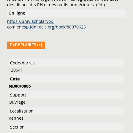
des dispositifs RH et des outils numériques. (éd.)
En ligne :
https://univ-scholarvox-
com.ehesp.idm.oclc.org/book/88970625
EXEMPLAIRES (1)
Liste des exemplaires
120641
NB00/0885
Ouvrage
Rennes