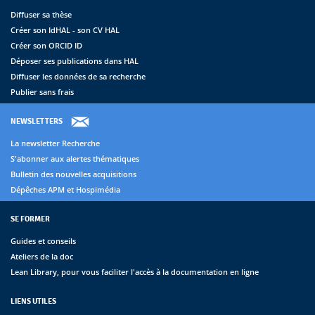
Diffuser sa thèse
Créer son IdHAL - son CV HAL
Créer son ORCID ID
Déposer ses publications dans HAL
Diffuser les données de sa recherche
Publier sans frais
NEWSLETTERS
La newsletter Recherche
S'abonner aux alertes thématiques
Bulletin des nouvelles acquisitions
Dépêches APM et Hospimédia
SE FORMER
Guides et conseils
Ateliers de la doc
Lean Library, pour vous faciliter l'accès à la documentation en ligne
LIENS UTILES