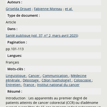
Auteurs :
Griselda Drouet
;
Fabienne Moreau
;
et al.
Type de document :
Article
Dans :
Santé publique (vol. 37, n° 2, mars-avril 2025)
Pagination :
pp.101-113
Langues:
Français
Mots-clés :
Linguistique
;
Cancer
;
Communication
;
Médecine
générale
;
Dépistage
;
Côlon [pathologie]
;
Coloscopie
;
Entretien
;
France
;
Institut national du cancer
Résumé :
Introduction : Les apparentés au premier degré de
patients atteints de cancer colorectal (CCR) ou d’adénome