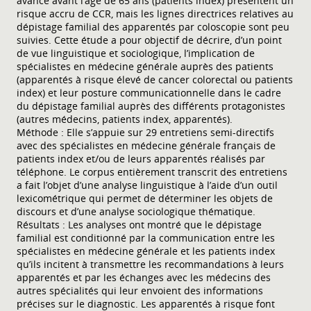
avancé avant l’âge de 65 ans (patients index) présentent un
risque accru de CCR, mais les lignes directrices relatives au
dépistage familial des apparentés par coloscopie sont peu
suivies. Cette étude a pour objectif de décrire, d’un point
de vue linguistique et sociologique, l’implication de
spécialistes en médecine générale auprès des patients
(apparentés à risque élevé de cancer colorectal ou patients
index) et leur posture communicationnelle dans le cadre
du dépistage familial auprès des différents protagonistes
(autres médecins, patients index, apparentés).
Méthode : Elle s’appuie sur 29 entretiens semi-directifs
avec des spécialistes en médecine générale français de
patients index et/ou de leurs apparentés réalisés par
téléphone. Le corpus entièrement transcrit des entretiens
a fait l’objet d’une analyse linguistique à l’aide d’un outil
lexicométrique qui permet de déterminer les objets de
discours et d’une analyse sociologique thématique.
Résultats : Les analyses ont montré que le dépistage
familial est conditionné par la communication entre les
spécialistes en médecine générale et les patients index
qu’ils incitent à transmettre les recommandations à leurs
apparentés et par les échanges avec les médecins des
autres spécialités qui leur envoient des informations
précises sur le diagnostic. Les apparentés à risque font