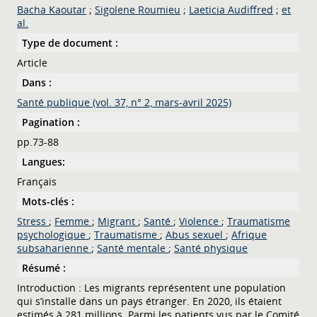
Bacha Kaoutar
;
Sigolene Roumieu
;
Laeticia Audiffred
;
et
al.
Type de document :
Article
Dans :
Santé publique (vol. 37, n° 2, mars-avril 2025)
Pagination :
pp.73-88
Langues:
Français
Mots-clés :
Stress
;
Femme
;
Migrant
;
Santé
;
Violence
;
Traumatisme
psychologique
;
Traumatisme
;
Abus sexuel
;
Afrique
subsaharienne
;
Santé mentale
;
Santé physique
Résumé :
Introduction : Les migrants représentent une population
qui s’installe dans un pays étranger. En 2020, ils étaient
estimés à 281 millions. Parmi les patients vus par le Comité