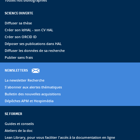
Toutes nos bibliographies
SCIENCE OUVERTE
Diffuser sa thèse
Créer son IdHAL - son CV HAL
Créer son ORCID ID
Déposer ses publications dans HAL
Diffuser les données de sa recherche
Publier sans frais
NEWSLETTERS
La newsletter Recherche
S'abonner aux alertes thématiques
Bulletin des nouvelles acquisitions
Dépêches APM et Hospimédia
SE FORMER
Guides et conseils
Ateliers de la doc
Lean Library, pour vous faciliter l'accès à la documentation en ligne