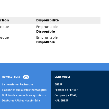
ction
Disponibilité
osque
Empruntable
Disponible
osque
Empruntable
Disponible
NEWSLETTERS
LIENS UTILES
La newsletter Recherche
EHESP
S'abonner aux alertes thématiques
Presses de l'EHESP
Bulletin des nouvelles acquisitions
Campus (ex REAL)
Dépêches APM et Hospimédia
HAL-EHESP