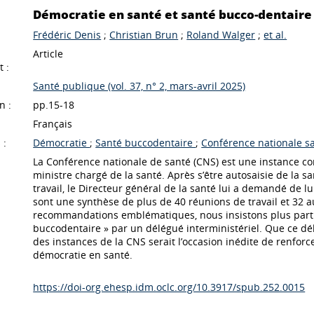
Démocratie en santé et santé bucco-dentaire 
Frédéric Denis
;
Christian Brun
;
Roland Walger
;
et al.
Article
 :
Santé publique (vol. 37, n° 2, mars-avril 2025)
n :
pp.15-18
Français
 :
Démocratie
;
Santé buccodentaire
;
Conférence nationale s
La Conférence nationale de santé (CNS) est une instance co
ministre chargé de la santé. Après s’être autosaisie de la
travail, le Directeur général de la santé lui a demandé de l
sont une synthèse de plus de 40 réunions de travail et 32 a
recommandations emblématiques, nous insistons plus particu
buccodentaire » par un délégué interministériel. Que ce d
des instances de la CNS serait l’occasion inédite de renforc
démocratie en santé.
https://doi-org.ehesp.idm.oclc.org/10.3917/spub.252.0015