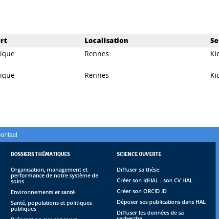
rt
Localisation
Se
dique
Rennes
Ki
dique
Rennes
Ki
ontact
DOSSIERS THÉMATIQUES
SCIENCE OUVERTE
Organisation, management et
Diffuser sa thèse
performance de notre système de
Créer son IdHAL - son CV HAL
soins
Créer son ORCID ID
Environnements et santé
Déposer ses publications dans HAL
Santé, populations et politiques
publiques
Diffuser les données de sa
recherche