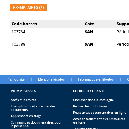
EXEMPLAIRES (2)
Liste des exemplaires
Code-barres
Cote
Suppo
103784
SAN
Pério
103788
SAN
Pério
Plan du site
Mentions légales
Informatique et libertés
C
|
|
|
INFOS PRATIQUES
CHERCHER / TROUVER
Accès et horaires
Chercher dans le catalogue
Inscription, prêt et retour des
Recherche multi-bases
documents
Ressources documentaires en ligne
Apprenants en stage
Accéder facilement aux ressources
Commandes documentaires pour
en ligne
le personnel
Trouver une revue