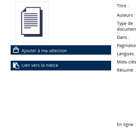
Titre :
Auteurs :
Type de
document
Dans :
Paginatio
Ajouter à ma sélection
Langues:
Mots-clés
Lien vers la notice
Résumé :
En ligne :