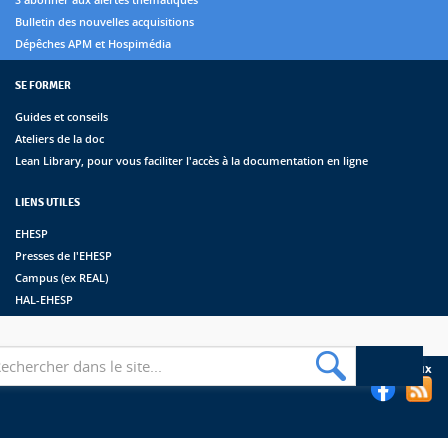
Bulletin des nouvelles acquisitions
Dépêches APM et Hospimédia
SE FORMER
Guides et conseils
Ateliers de la doc
Lean Library, pour vous faciliter l'accès à la documentation en ligne
LIENS UTILES
EHESP
Presses de l'EHESP
Campus (ex REAL)
HAL-EHESP
erche
Suivez les bibliothèques de l'EHESP sur les réseaux sociaux