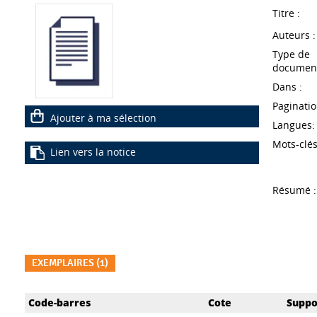
Titre :
Auteurs :
Type de
document
Dans :
Paginatio
Ajouter à ma sélection
Langues:
Mots-clés
Lien vers la notice
Résumé :
EXEMPLAIRES (1)
Liste des exemplaires
Code-barres
Cote
Suppo