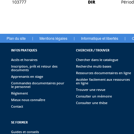
103777
DIR
Pério
Plan du site
Mentions légales
Informatique et libertés
C
|
|
|
INFOS PRATIQUES
CHERCHER / TROUVER
Accès et horaires
Chercher dans le catalogue
Inscription, prêt et retour des
Recherche multi-bases
documents
Ressources documentaires en ligne
Apprenants en stage
Accéder facilement aux ressources
Commandes documentaires pour
en ligne
le personnel
Trouver une revue
Règlement
Consulter un mémoire
Mieux nous connaître
Consulter une thèse
Contact
SE FORMER
Guides et conseils