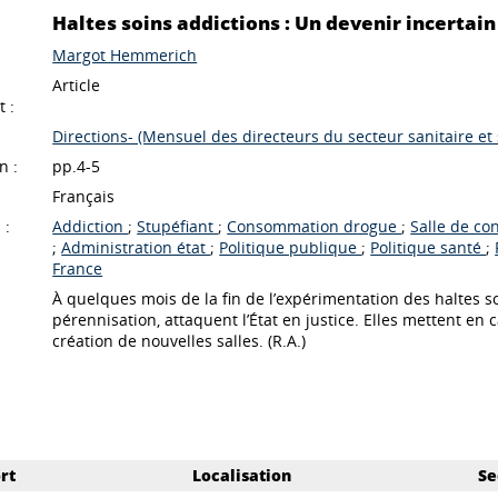
Haltes soins addictions : Un devenir incertain
Margot Hemmerich
Article
 :
Directions- (Mensuel des directeurs du secteur sanitaire et s
n :
pp.4-5
Français
 :
Addiction
;
Stupéfiant
;
Consommation drogue
;
Salle de c
;
Administration état
;
Politique publique
;
Politique santé
;
France
À quelques mois de la fin de l’expérimentation des haltes so
pérennisation, attaquent l’État en justice. Elles mettent en c
création de nouvelles salles. (R.A.)
rt
Localisation
Se