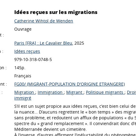
Idées reçues sur les migrations
Catherine Wihtol de Wenden
Ouvrage
 :
Paris [FRA] : Le Cavalier Bleu
, 2025
 :
Idées reçues
979-10-318-0748-5
on :
145p.
Français
nt :
FG00/ (MIGRANT-POPULATION D'ORIGINE ETRANGERE)
 :
Migration
;
Immigration
;
Migrant
;
Politique migrants
;
Droi
immigré
S’il est un sujet propice aux idées reçues, c’est bien celui 
la nuance… D’aucuns regrettent le « bon temps » des migrat
sans problème, et redoutent un afflux de populations « du S
spectre du « grand remplacement ». Il conviendrait donc d’ér
Méditerranée devient un cimetière.
À l’inverse, d’autres affirment l’inéluctabilité du phénomène