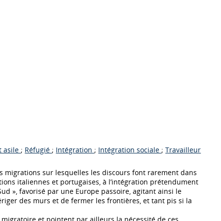
t asile
;
Réfugié
;
Intégration
;
Intégration sociale
;
Travailleur
des migrations sur lesquelles les discours font rarement dans
ions italiennes et portugaises, à l’intégration prétendument
ud », favorisé par une Europe passoire, agitant ainsi le
iger des murs et de fermer les frontières, et tant pis si la
 migratoire et pointent par ailleurs la nécessité de ces