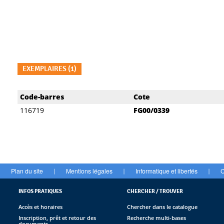
EXEMPLAIRES (1)
Liste des exemplaires
Code-barres
Cote
116719
FG00/0339
Plan du site
Mentions légales
Informatique et libertés
C
|
|
|
INFOS PRATIQUES
CHERCHER / TROUVER
Accès et horaires
Chercher dans le catalogue
Inscription, prêt et retour des
Recherche multi-bases
documents