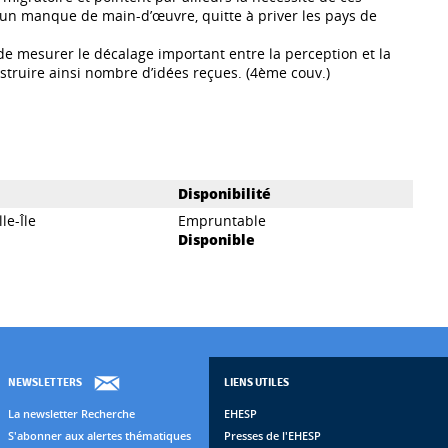
n manque de main-d’œuvre, quitte à priver les pays de
de mesurer le décalage important entre la perception et la
struire ainsi nombre d’idées reçues. (4ème couv.)
Disponibilité
le-Île
Empruntable
Disponible
NEWSLETTERS
LIENS UTILES
La newsletter Recherche
EHESP
S'abonner aux alertes thématiques
Presses de l'EHESP