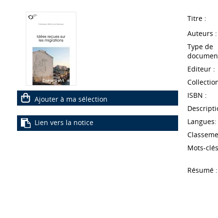
Titre :
Auteurs :
Type de
document
Editeur :
Collection
ISBN :
Ajouter à ma sélection
Descripti
Langues:
Lien vers la notice
Classeme
Mots-clés
Résumé :