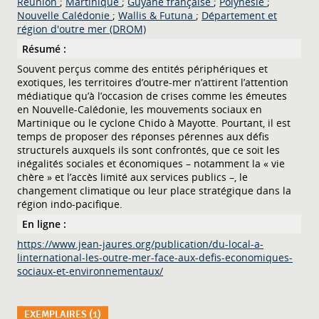
Réunion
;
Martinique
;
Guyane française
;
Polynésie
;
Nouvelle Calédonie
;
Wallis & Futuna
;
Département et
région d'outre mer (DROM)
Résumé :
Souvent perçus comme des entités périphériques et
exotiques, les territoires d’outre-mer n’attirent l’attention
médiatique qu’à l’occasion de crises comme les émeutes
en Nouvelle-Calédonie, les mouvements sociaux en
Martinique ou le cyclone Chido à Mayotte. Pourtant, il est
temps de proposer des réponses pérennes aux défis
structurels auxquels ils sont confrontés, que ce soit les
inégalités sociales et économiques – notamment la « vie
chère » et l’accès limité aux services publics –, le
changement climatique ou leur place stratégique dans la
région indo-pacifique.
En ligne :
https://www.jean-jaures.org/publication/du-local-a-
linternational-les-outre-mer-face-aux-defis-economiques-
sociaux-et-environnementaux/
EXEMPLAIRES (1)