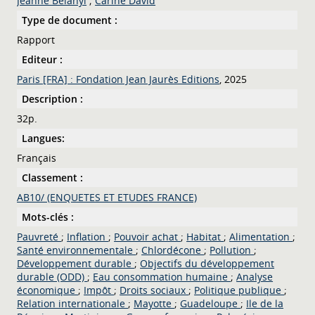
Jeanne Belanyi
;
Carine David
Type de document :
Rapport
Editeur :
Paris [FRA] : Fondation Jean Jaurès Editions
, 2025
Description :
32p.
Langues:
Français
Classement :
AB10/ (ENQUETES ET ETUDES FRANCE)
Mots-clés :
Pauvreté
;
Inflation
;
Pouvoir achat
;
Habitat
;
Alimentation
;
Santé environnementale
;
Chlordécone
;
Pollution
;
Développement durable
;
Objectifs du développement
durable (ODD)
;
Eau consommation humaine
;
Analyse
économique
;
Impôt
;
Droits sociaux
;
Politique publique
;
Relation internationale
;
Mayotte
;
Guadeloupe
;
Ile de la