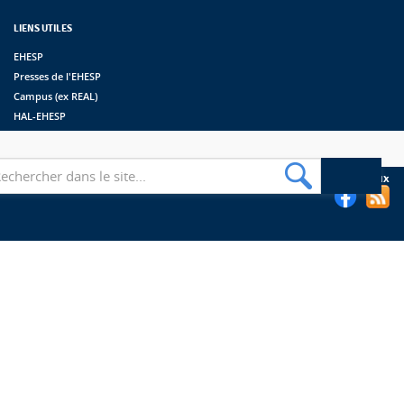
LIENS UTILES
EHESP
Presses de l'EHESP
Campus (ex REAL)
HAL-EHESP
erche
Suivez les bibliothèques de l'EHESP sur les réseaux sociaux