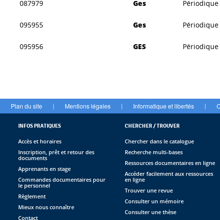
087979
Ges
Périodique
095955
Ges
Périodique
095956
GES
Périodique
Plan du site
Mentions légales
Informatique et libertés
C
|
|
|
INFOS PRATIQUES
CHERCHER / TROUVER
Accès et horaires
Chercher dans le catalogue
Inscription, prêt et retour des
Recherche multi-bases
documents
Ressources documentaires en ligne
Apprenants en stage
Accéder facilement aux ressources
Commandes documentaires pour
en ligne
le personnel
Trouver une revue
Règlement
Consulter un mémoire
Mieux nous connaître
Consulter une thèse
Contact