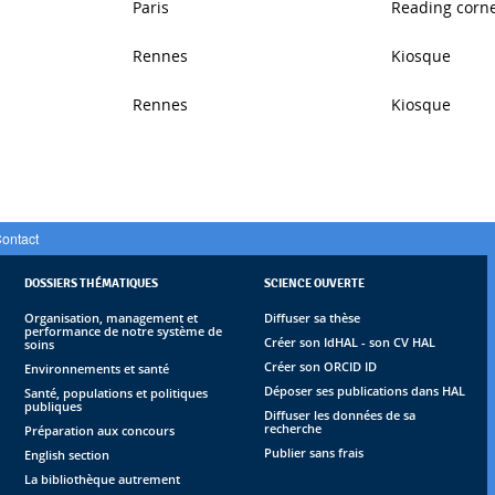
Paris
Reading corn
Rennes
Kiosque
Rennes
Kiosque
ontact
DOSSIERS THÉMATIQUES
SCIENCE OUVERTE
Organisation, management et
Diffuser sa thèse
performance de notre système de
Créer son IdHAL - son CV HAL
soins
Créer son ORCID ID
Environnements et santé
Déposer ses publications dans HAL
Santé, populations et politiques
publiques
Diffuser les données de sa
recherche
Préparation aux concours
Publier sans frais
English section
La bibliothèque autrement