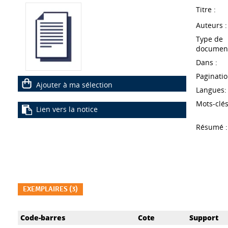
Titre :
Auteurs :
Type de
document
Dans :
Paginatio
Ajouter à ma sélection
Langues:
Mots-clés
Lien vers la notice
Résumé :
EXEMPLAIRES (3)
Liste des exemplaires
Code-barres
Cote
Support