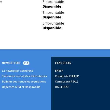
er
Empruntable
Disponible
Empruntable
Disponible
Empruntable
Disponible
NEWSLETTERS
LIENS UTILES
La newsletter Recherche
EHESP
S'abonner aux alertes thématiques
Presses de l'EHESP
Bulletin des nouvelles acquisitions
Campus (ex REAL)
Dépêches APM et Hospimédia
HAL-EHESP