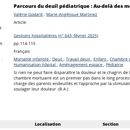
Parcours du deuil pédiatrique : Au-delà des mo
Valérie Godard
;
Marie-Angélique Martinez
Article
 :
Gestions hospitalières (n° 643, février 2025)
n :
pp.114-115
Français
 :
Mortalité infantile
;
Deuil
;
Travail deuil
;
Enfant
;
Chambre 
Humanisation hôpital
;
Aménagement espace
;
Pédiatrie
Si rien ne peut faire disparaître la douleur et le chagrin d
chambre mortuaire est un premier pas dans le long processu
charge des parents endeuillés et l’approche par la stimulat
soulager leur douleur. (R.A.)
Localisation
Section