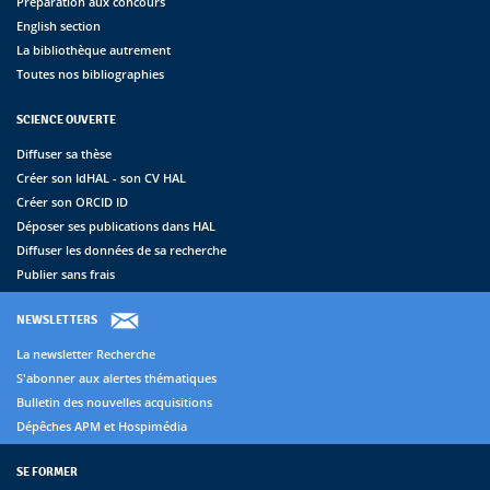
Préparation aux concours
English section
La bibliothèque autrement
Toutes nos bibliographies
SCIENCE OUVERTE
Diffuser sa thèse
Créer son IdHAL - son CV HAL
Créer son ORCID ID
Déposer ses publications dans HAL
Diffuser les données de sa recherche
Publier sans frais
NEWSLETTERS
La newsletter Recherche
S'abonner aux alertes thématiques
Bulletin des nouvelles acquisitions
Dépêches APM et Hospimédia
SE FORMER