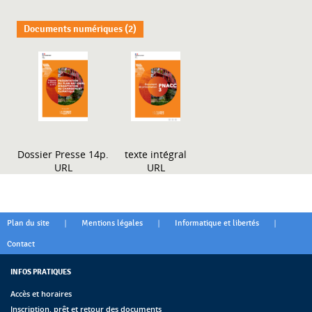
Documents numériques (2)
Dossier Presse 14p.
texte intégral
URL
URL
|
|
|
Plan du site
Mentions légales
Informatique et libertés
Contact
INFOS PRATIQUES
Accès et horaires
Inscription, prêt et retour des documents