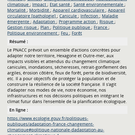
climatique
;
Impact
;
Etat santé
;
Santé environnementale
;
Mortalité
;
Morbidité
;
Appareil cardiovasculaire
;
Appareil
circulatoire [pathologie]
;
Canicule
;
Infection
;
Maladie
émergente
;
Adaptation
;
Programme action
;
Risque
;
Gestion risque
;
Plan
;
Politique publique
;
France
;
Politique environnement
;
Feu
;
Forêt
Résumé :
Le PNACC prévoit un ensemble d’actions concrètes pour
adapter notre territoire, Hexagone et Outre-mer, aux
impacts visibles et attendus du changement climatique:
canicules, inondations, sécheresses, retrait-gonflement des
argiles, érosion côtière, feux de forêt, perte de biodiversité,
etc. Il a pour objectifs de protéger la population et de
construire la résilience de la société française. Il s’agit
d’adapter nos modes de vie, notre économie, nos
infrastructures et nos décisions politiques en intégrant le
climat futur dans l’ensemble de la planification écologique.
En ligne :
https://www.ecologie.gouv.fr/politiques-
publiques/adaptation-france-changement-
climatique#politique-nationale-dadaptation-au-