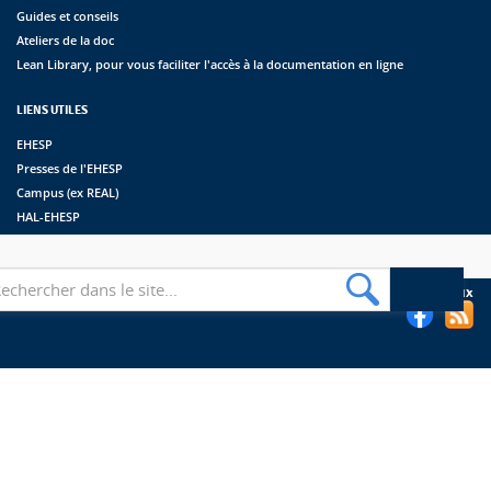
Guides et conseils
Ateliers de la doc
Lean Library, pour vous faciliter l'accès à la documentation en ligne
LIENS UTILES
EHESP
Presses de l'EHESP
Campus (ex REAL)
HAL-EHESP
erche
Suivez les bibliothèques de l'EHESP sur les réseaux sociaux