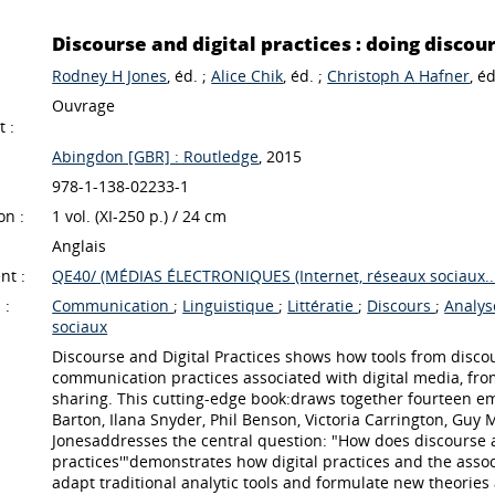
Discourse and digital practices : doing discour
Rodney H Jones
, éd. ;
Alice Chik
, éd. ;
Christoph A Hafner
, éd
Ouvrage
 :
Abingdon [GBR] : Routledge
, 2015
978-1-138-02233-1
on :
1 vol. (XI-250 p.) / 24 cm
Anglais
nt :
QE40/ (MÉDIAS ÉLECTRONIQUES (Internet, réseaux sociaux...
 :
Communication
;
Linguistique
;
Littératie
;
Discours
;
Analys
sociaux
Discourse and Digital Practices shows how tools from disc
communication practices associated with digital media, fr
sharing. This cutting-edge book:draws together fourteen em
Barton, Ilana Snyder, Phil Benson, Victoria Carrington, Gu
Jonesaddresses the central question: "How does discourse a
practices'"demonstrates how digital practices and the asso
adapt traditional analytic tools and formulate new theories