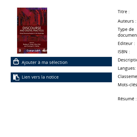
Titre :
Auteurs :
Type de
document
Editeur :
ISBN :
Descripti
Ajouter à ma sélection
Langues:
Classeme
Lien vers la notice
Mots-clés
Résumé :