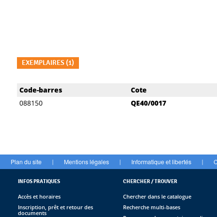
EXEMPLAIRES (1)
Liste des exemplaires
Code-barres
Cote
088150
QE40/0017
Plan du site
Mentions légales
Informatique et libertés
C
|
|
|
INFOS PRATIQUES
CHERCHER / TROUVER
Accès et horaires
Chercher dans le catalogue
Inscription, prêt et retour des
Recherche multi-bases
documents