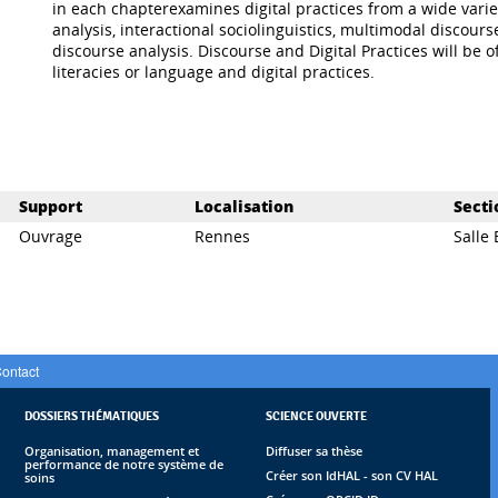
in each chapterexamines digital practices from a wide varie
analysis, interactional sociolinguistics, multimodal discours
discourse analysis. Discourse and Digital Practices will be 
literacies or language and digital practices.
Support
Localisation
Secti
Ouvrage
Rennes
Salle
ontact
DOSSIERS THÉMATIQUES
SCIENCE OUVERTE
Organisation, management et
Diffuser sa thèse
performance de notre système de
Créer son IdHAL - son CV HAL
soins