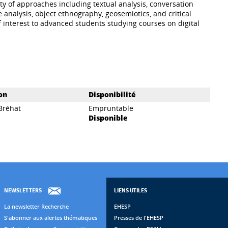
ty of approaches including textual analysis, conversation
e analysis, object ethnography, geosemiotics, and critical
of interest to advanced students studying courses on digital
on
Disponibilité
 Bréhat
Empruntable
Disponible
NEWSLETTERS
LIENS UTILES
La newsletter Recherche
EHESP
S'abonner aux alertes thématiques
Presses de l'EHESP