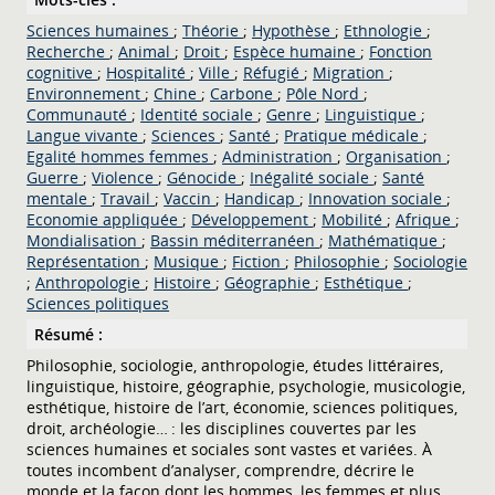
Sciences humaines
;
Théorie
;
Hypothèse
;
Ethnologie
;
Recherche
;
Animal
;
Droit
;
Espèce humaine
;
Fonction
cognitive
;
Hospitalité
;
Ville
;
Réfugié
;
Migration
;
Environnement
;
Chine
;
Carbone
;
Pôle Nord
;
Communauté
;
Identité sociale
;
Genre
;
Linguistique
;
Langue vivante
;
Sciences
;
Santé
;
Pratique médicale
;
Egalité hommes femmes
;
Administration
;
Organisation
;
Guerre
;
Violence
;
Génocide
;
Inégalité sociale
;
Santé
mentale
;
Travail
;
Vaccin
;
Handicap
;
Innovation sociale
;
Economie appliquée
;
Développement
;
Mobilité
;
Afrique
;
Mondialisation
;
Bassin méditerranéen
;
Mathématique
;
Représentation
;
Musique
;
Fiction
;
Philosophie
;
Sociologie
;
Anthropologie
;
Histoire
;
Géographie
;
Esthétique
;
Sciences politiques
Résumé :
Philosophie, sociologie, anthropologie, études littéraires,
linguistique, histoire, géographie, psychologie, musicologie,
esthétique, histoire de l’art, économie, sciences politiques,
droit, archéologie… : les disciplines couvertes par les
sciences humaines et sociales sont vastes et variées. À
toutes incombent d’analyser, comprendre, décrire le
monde et la façon dont les hommes, les femmes et plus