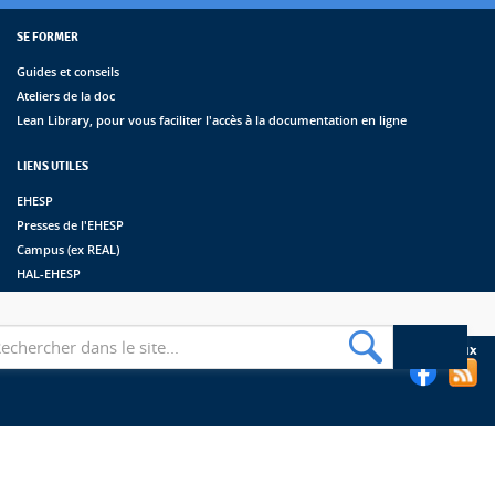
SE FORMER
Guides et conseils
Ateliers de la doc
Lean Library, pour vous faciliter l'accès à la documentation en ligne
LIENS UTILES
EHESP
Presses de l'EHESP
Campus (ex REAL)
HAL-EHESP
erche
Suivez les bibliothèques de l'EHESP sur les réseaux sociaux