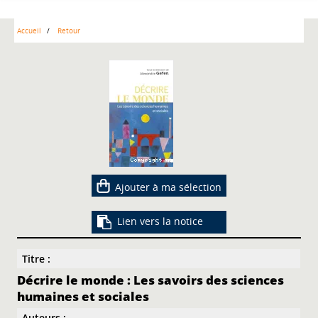
Accueil
Retour
Ajouter à ma sélection
Lien vers la notice
Titre :
Décrire le monde : Les savoirs des sciences
humaines et sociales
Auteurs :