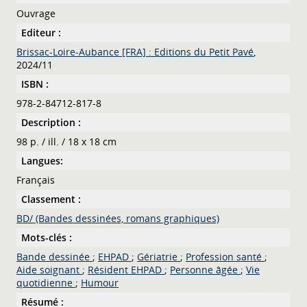
Ouvrage
Editeur :
Brissac-Loire-Aubance [FRA] : Editions du Petit Pavé
,
2024/11
ISBN :
978-2-84712-817-8
Description :
98 p. / ill. / 18 x 18 cm
Langues:
Français
Classement :
BD/ (Bandes dessinées, romans graphiques)
Mots-clés :
Bande dessinée
;
EHPAD
;
Gériatrie
;
Profession santé
;
Aide soignant
;
Résident EHPAD
;
Personne âgée
;
Vie
quotidienne
;
Humour
Résumé :