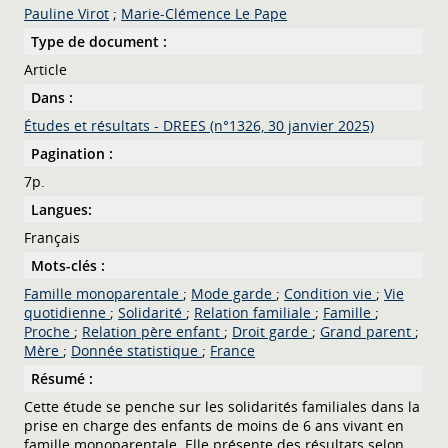
Pauline Virot
;
Marie-Clémence Le Pape
Type de document :
Article
Dans :
Études et résultats - DREES (n°1326, 30 janvier 2025)
Pagination :
7p.
Langues:
Français
Mots-clés :
Famille monoparentale
;
Mode garde
;
Condition vie
;
Vie
quotidienne
;
Solidarité
;
Relation familiale
;
Famille
;
Proche
;
Relation père enfant
;
Droit garde
;
Grand parent
;
Mère
;
Donnée statistique
;
France
Résumé :
Cette étude se penche sur les solidarités familiales dans la
prise en charge des enfants de moins de 6 ans vivant en
famille monoparentale. Elle présente des résultats selon