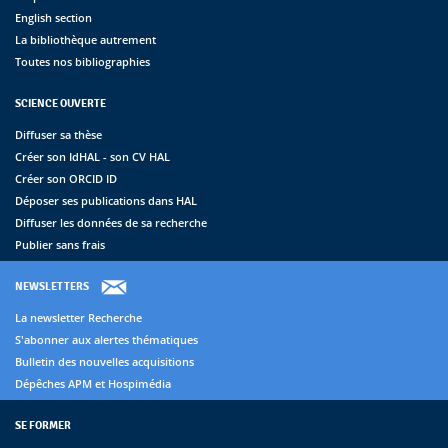
English section
La bibliothèque autrement
Toutes nos bibliographies
SCIENCE OUVERTE
Diffuser sa thèse
Créer son IdHAL - son CV HAL
Créer son ORCID ID
Déposer ses publications dans HAL
Diffuser les données de sa recherche
Publier sans frais
NEWSLETTERS
La newsletter Recherche
S'abonner aux alertes thématiques
Bulletin des nouvelles acquisitions
Dépêches APM et Hospimédia
SE FORMER