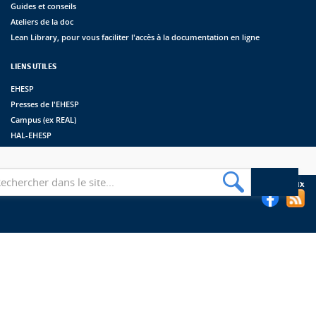
Guides et conseils
Ateliers de la doc
Lean Library, pour vous faciliter l'accès à la documentation en ligne
LIENS UTILES
EHESP
Presses de l'EHESP
Campus (ex REAL)
HAL-EHESP
erche
Suivez les bibliothèques de l'EHESP sur les réseaux sociaux