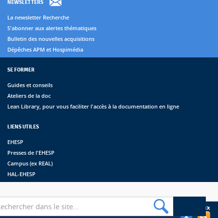
NEWSLETTERS
La newsletter Recherche
S'abonner aux alertes thématiques
Bulletin des nouvelles acquisitions
Dépêches APM et Hospimédia
SE FORMER
Guides et conseils
Ateliers de la doc
Lean Library, pour vous faciliter l'accès à la documentation en ligne
LIENS UTILES
EHESP
Presses de l'EHESP
Campus (ex REAL)
HAL-EHESP
erche
Suivez les bibliothèques de l'EHESP sur les réseaux sociaux