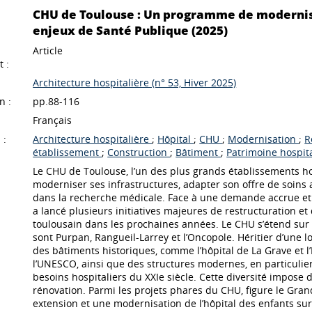
CHU de Toulouse : Un programme de moderni
enjeux de Santé Publique (2025)
Article
 :
Architecture hospitalière (n° 53, Hiver 2025)
n :
pp.88-116
Français
 :
Architecture hospitalière
;
Hôpital
;
CHU
;
Modernisation
;
R
établissement
;
Construction
;
Bâtiment
;
Patrimoine hospit
Le CHU de Toulouse, l’un des plus grands établissements ho
moderniser ses infrastructures, adapter son offre de soins 
dans la recherche médicale. Face à une demande accrue et u
a lancé plusieurs initiatives majeures de restructuration e
toulousain dans les prochaines années. Le CHU s’étend sur 
sont Purpan, Rangueil-Larrey et l’Oncopole. Héritier d’une
des bâtiments historiques, comme l’hôpital de La Grave et l
l’UNESCO, ainsi que des structures modernes, en particulier
besoins hospitaliers du XXIe siècle. Cette diversité impos
rénovation. Parmi les projets phares du CHU, figure le Gran
extension et une modernisation de l’hôpital des enfants sur