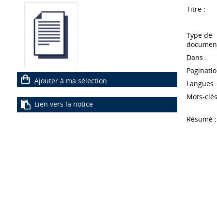
Titre :
Type de
document
Dans :
Paginatio
Ajouter à ma sélection
Langues:
Mots-clés
Lien vers la notice
Résumé :