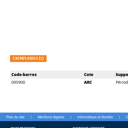
EXEMPLAIRES (1)
Liste des exemplaires
Code-barres
Cote
Suppo
095900
ARC
Pério
Plan du site
Mentions légales
Informatique et libertés
C
|
|
|