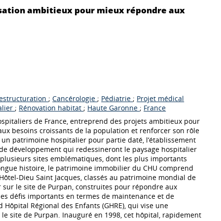
sation ambitieux pour mieux répondre aux
estructuration
;
Cancérologie
;
Pédiatrie
;
Projet médical
alier
;
Rénovation habitat
;
Haute Garonne
;
France
spitaliers de France, entreprend des projets ambitieux pour
aux besoins croissants de la population et renforcer son rôle
n patrimoine hospitalier pour partie daté, l’établissement
t de développement qui redessineront le paysage hospitalier
plusieurs sites emblématiques, dont les plus importants
 longue histoire, le patrimoine immobilier du CHU comprend
’Hôtel-Dieu Saint Jacques, classés au patrimoine mondial de
 sur le site de Purpan, construites pour répondre aux
e des défis importants en termes de maintenance et de
d Hôpital Régional des Enfants (GHRE), qui vise une
 le site de Purpan. Inauguré en 1998, cet hôpital, rapidement