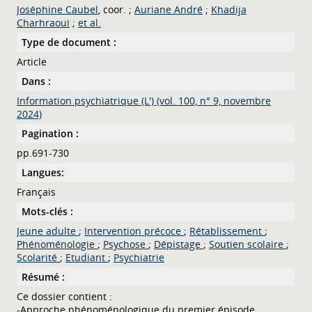
Joséphine Caubel
, coor. ;
Auriane André
;
Khadija
Charhraoui
;
et al.
Type de document :
Article
Dans :
Information psychiatrique (L') (vol. 100, n° 9, novembre
2024)
Pagination :
pp.691-730
Langues:
Français
Mots-clés :
Jeune adulte
;
Intervention précoce
;
Rétablissement
;
Phénoménologie
;
Psychose
;
Dépistage
;
Soutien scolaire
;
Scolarité
;
Etudiant
;
Psychiatrie
Résumé :
Ce dossier contient :
-Approche phénoménologique du premier épisode