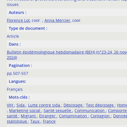
issues
Auteurs :
Florence Lot
, coor. ;
Anna Mercier
, coor.
Type de document :
Article
Dans :
Bulletin épidémiologique hebdomadaire (BEH) (n°23-24, 26 no
2024)
Pagination :
pp.507-557
Langues:
Français
Mots-clés :
VIH
;
Sida
;
Lutte contre sida
;
Dépistage
;
Test dépistage
;
Homo
;
Marketing social
;
Santé sexuelle
;
Communication
;
Comport
santé
;
Migrant
;
Etranger
;
Contamination
;
Contagion
;
Donné
statistique
;
Taux
;
France