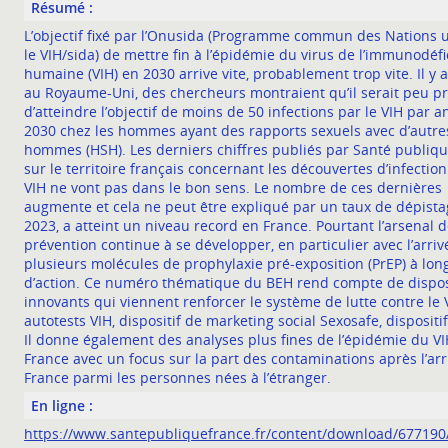
Résumé :
L’objectif fixé par l’Onusida (Programme commun des Nations 
le VIH/sida) de mettre fin à l’épidémie du virus de l’immunodéf
humaine (VIH) en 2030 arrive vite, probablement trop vite. Il y 
au Royaume-Uni, des chercheurs montraient qu’il serait peu p
d’atteindre l’objectif de moins de 50 infections par le VIH par an
2030 chez les hommes ayant des rapports sexuels avec d’autre
hommes (HSH). Les derniers chiffres publiés par Santé publiq
sur le territoire français concernant les découvertes d’infection
VIH ne vont pas dans le bon sens. Le nombre de ces dernières
augmente et cela ne peut être expliqué par un taux de dépista
2023, a atteint un niveau record en France. Pourtant l’arsenal 
prévention continue à se développer, en particulier avec l’arriv
plusieurs molécules de prophylaxie pré-exposition (PrEP) à lo
d’action. Ce numéro thématique du BEH rend compte de dispos
innovants qui viennent renforcer le système de lutte contre le V
autotests VIH, dispositif de marketing social Sexosafe, dispositi
Il donne également des analyses plus fines de l’épidémie du V
France avec un focus sur la part des contaminations après l’arr
France parmi les personnes nées à l’étranger.
En ligne :
https://www.santepubliquefrance.fr/content/download/677190