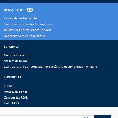
NEWSLETTERS
La newsletter Recherche
S'abonner aux alertes thématiques
Bulletin des nouvelles acquisitions
Dépêches APM et Hospimédia
SE FORMER
Guides et conseils
Ateliers de la doc
Lean Library, pour vous faciliter l'accès à la documentation en ligne
LIENS UTILES
EHESP
Presses de l'EHESP
Campus (ex REAL)
HAL-EHESP
erche