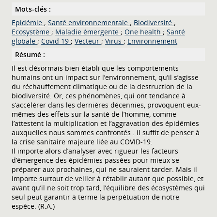
Mots-clés :
Epidémie
;
Santé environnementale
;
Biodiversité
;
Ecosystème
;
Maladie émergente
;
One health
;
Santé
globale
;
Covid 19
;
Vecteur
;
Virus
;
Environnement
Résumé :
Il est désormais bien établi que les comportements
humains ont un impact sur l’environnement, qu’il s’agisse
du réchauffement climatique ou de la destruction de la
biodiversité. Or, ces phénomènes, qui ont tendance à
s’accélérer dans les dernières décennies, provoquent eux-
mêmes des effets sur la santé de l’homme, comme
l’attestent la multiplication et l’aggravation des épidémies
auxquelles nous sommes confrontés : il suffit de penser à
la crise sanitaire majeure liée au COVID-19.
Il importe alors d’analyser avec rigueur les facteurs
d’émergence des épidémies passées pour mieux se
préparer aux prochaines, qui ne sauraient tarder. Mais il
importe surtout de veiller à rétablir autant que possible, et
avant qu’il ne soit trop tard, l’équilibre des écosystèmes qui
seul peut garantir à terme la perpétuation de notre
espèce. (R.A.)